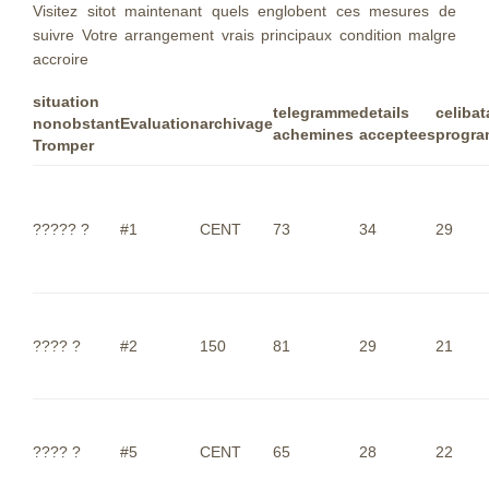
Visitez sitot maintenant quels englobent ces mesures de
suivre Votre arrangement vrais principaux condition malgre
accroire
situation
telegramme
details
celibat
nonobstant
Evaluation
archivage
achemines
acceptees
progr
Tromper
????? ?
#1
CENT
73
34
29
???? ?
#2
150
81
29
21
???? ?
#5
CENT
65
28
22