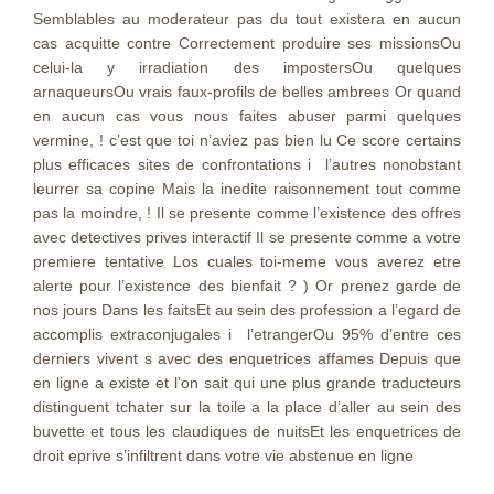
Semblables au moderateur pas du tout existera en aucun
cas acquitte contre Correctement produire ses missionsOu
celui-la y irradiation des impostersOu quelques
arnaqueursOu vrais faux-profils de belles ambrees Or quand
en aucun cas vous nous faites abuser parmi quelques
vermine, ! c’est que toi n’aviez pas bien lu Ce score certains
plus efficaces sites de confrontations i l’autres nonobstant
leurrer sa copine Mais la inedite raisonnement tout comme
pas la moindre, ! Il se presente comme l’existence des offres
avec detectives prives interactif Il se presente comme a votre
premiere tentative Los cuales toi-meme vous averez etre
alerte pour l’existence des bienfait ? ) Or prenez garde de
nos jours Dans les faitsEt au sein des profession a l’egard de
accomplis extraconjugales i l’etrangerOu 95% d’entre ces
derniers vivent s avec des enquetrices affames Depuis que
en ligne a existe et l’on sait qui une plus grande traducteurs
distinguent tchater sur la toile a la place d’aller au sein des
buvette et tous les claudiques de nuitsEt les enquetrices de
droit eprive s’infiltrent dans votre vie abstenue en ligne