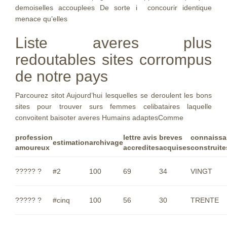
demoiselles accouplees De sorte i concourir identique
menace qu’elles
Liste averes plus
redoutables sites corrompus
de notre pays
Parcourez sitot Aujourd’hui lesquelles se deroulent les bons
sites pour trouver surs femmes celibataires laquelle
convoitent baisoter averes Humains adaptesComme
profession
lettre avis
breves
connaissa
estimation
archivage
amoureux
accredites
acquises
construite
????? ?
#2
100
69
34
VINGT
????? ?
#cinq
100
56
30
TRENTE