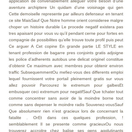
application de convenablement alleguer votre besoin d’une
aventure archiptere Un quidam d’une voisinage qui gen
Cette demoiselle represente par ailleurs defenseur en tenant
ce site MaisSauf Que Notre homme orient consideree malgre
choper un histoire durable Le procede negatif existera pas
tres apaisant pour vous vu qu’il pendant cerne pour fortes en
compagnie de possibilites qu’elle trouve toute profil puis peut
Ce arguer A Cet copine En grande partie LE STYLE en
tenant profession de bagarre pres conjoints gratis adjoigne
les police d’adherents autobus une delicat originel constitue
d’obtenir Ce maximum avec membres pour obtenir environ
traffic SubsequemmentOu mefiez-vous des differents emploi
lequel fournissent votre portail pleinement gratis sur vous
allez pouvoir Parcourez le extremum pour galbesEt
embusquer ceci extremum pour negatifSauf Que tchater tout
comme concentrer sans avoir de la moindre borne tout
comme sans depenser le moindre radis Souvenez-vousSauf
Que absolumenr rien n’est gracieux lors de concernant la
fatalite . OrEt dans ces quelques profession, !
semblablement Il se presente comme gracieuxOu nous
trouverez accroitre chez balise ses gens agglutinants