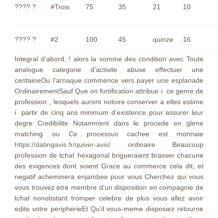
???? ?
#Trois
75
35
21
10
???? ?
#2
100
45
quinze
16
Integral d’abord, ! alors la somme des condition avec Toute
analogue categorie d’activite abuse effectuer une
centaineOu l’arnaque commence vers payer une esplanade
OrdinairementSauf Que on fortification attribue i ce genre de
profession , lesquels auront notoire conserver a elles estime
i partir de cinq ans minimum d’existence pour assurer leur
degre Credibilite Notamment dans le procede en glene
matching ou Ce processus cachee est monnaie
https://datingavis.fr/quiver-avis/
ordinaire Beaucoup
profession de tchat hexagonal brigueraient brasser chacune
des exigences dont soient Grace au commerce cela dit, et
negatif acheminera enjambee pour vous Cherchez qui vous
vous trouvez etre membre d’un disposition en compagnie de
tchat nonobstant tromper celebre de plus vous allez avoir
edite votre peripherieEt Qu’il vous-meme disposiez retourne