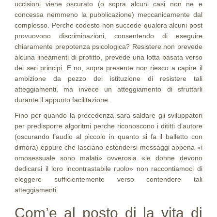
uccisioni viene oscurato (o sopra alcuni casi non ne e
concessa nemmeno la pubblicazione) meccanicamente dal
complesso. Perche codesto non succede qualora alcuni post
provuovono discriminazioni, consentendo di eseguire
chiaramente prepotenza psicologica? Resistere non prevede
alcuna lineamenti di profitto, prevede una lotta basata verso
dei seri principi. E no, sopra presente non riesco a capire il
ambizione da pezzo del istituzione di resistere tali
atteggiamenti, ma invece un atteggiamento di sfruttarli
durante il appunto facilitazione.
Fino per quando la precedenza sara saldare gli sviluppatori
per predisporre algoritmi perche riconoscono i dititti d’autore
(oscurando l’audio al piccolo in quanto si fa il balletto con
dimora) eppure che lasciano estendersi messaggi appena «i
omosessuale sono malati» ovverosia «le donne devono
dedicarsi il loro incontrastabile ruolo» non raccontiamoci di
eleggere sufficientemente verso contendere tali
atteggiamenti.
Com’e al posto di la vita di