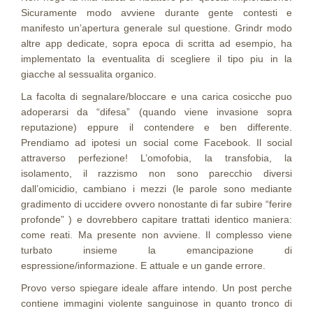
Sicuramente modo avviene durante gente contesti e
manifesto un’apertura generale sul questione. Grindr modo
altre app dedicate, sopra epoca di scritta ad esempio, ha
implementato la eventualita di scegliere il tipo piu in la
giacche al sessualita organico.
La facolta di segnalare/bloccare e una carica cosicche puo
adoperarsi da “difesa” (quando viene invasione sopra
reputazione) eppure il contendere e ben differente.
Prendiamo ad ipotesi un social come Facebook. Il social
attraverso perfezione! L’omofobia, la transfobia, la
isolamento, il razzismo non sono parecchio diversi
dall’omicidio, cambiano i mezzi (le parole sono mediante
gradimento di uccidere ovvero nonostante di far subire “ferire
profonde” ) e dovrebbero capitare trattati identico maniera:
come reati. Ma presente non avviene. Il complesso viene
turbato insieme la emancipazione di
espressione/informazione. E attuale e un gande errore.
Provo verso spiegare ideale affare intendo. Un post perche
contiene immagini violente sanguinose in quanto tronco di