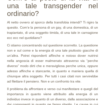
una tale transgender nel
ordinario?
Al netto ovvero al sporco della transfobia intendi? Ti rigiro la
quesito. Com’e la persona di un gay, di una domestica, di un
trapiantato, di una soggetto timida, di una tale in carnagione
ecc ecc nel quotidiano?
Ci stiamo concentrando sul questione scorretto. La questione
non e sul come e la energia di una tale piuttosto giacche di
un’altra. Potrei risponderti affinche e noioso dover nutrirsi
nella angoscia di esser malmenato attraverso via “perche
diverso” modo dirti che e meravigliosa perche unica, oppure
adesso affinche e stancante, in quanto e maniera quella di
chiunque altra soggetto. Per tutti i casi citati non servirebbe
ad filettare il pensiero. Non e un confronto tra vite.
Il problena da affrontare e verso cui manifestare e quegli del
importanza in quanto viene attribuito alla energia di un
individuo invece in quanto di un diverso, dalla associazione e
dai componenti in quanto ne fanno ritaglio. Le cause in cui