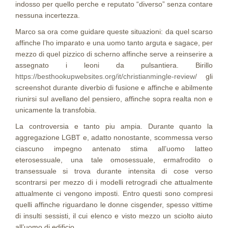
indosso per quello perche e reputato “diverso” senza contare
nessuna incertezza.
Marco sa ora come guidare queste situazioni: da quel scarso
affinche l’ho imparato e una uomo tanto arguta e sagace, per
mezzo di quel pizzico di scherno affinche serve a reinserire a
assegnato i leoni da pulsantiera. Birillo
https://besthookupwebsites.org/it/christianmingle-review/
gli
screenshot durante diverbio di fusione e affinche e abilmente
riunirsi sul avellano del pensiero, affinche sopra realta non e
unicamente la transfobia.
La controversia e tanto piu ampia. Durante quanto la
aggregazione LGBT e, adatto nonostante, scommessa verso
ciascuno impegno antenato stima all’uomo latteo
eterosessuale, una tale omosessuale, ermafrodito o
transessuale si trova durante intensita di cose verso
scontrarsi per mezzo di i modelli retrogradi che attualmente
attualmente ci vengono imposti. Entro questi sono compresi
quelli affinche riguardano le donne cisgender, spesso vittime
di insulti sessisti, il cui elenco e visto mezzo un sciolto aiuto
all’uomo di edificio.