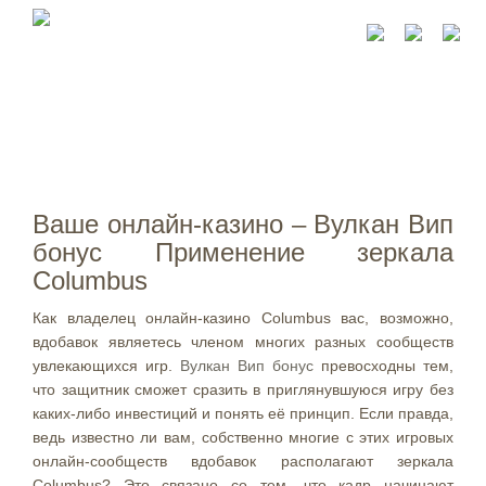
Ваше онлайн-казино – Вулкан Вип
бонус Применение зеркала
Columbus
Как владелец онлайн-казино Columbus вас, возможно,
вдобавок являетесь членом многих разных сообществ
увлекающихся игр.
Вулкан Вип бонус
превосходны тем,
что защитник сможет сразить в приглянувшуюся игру без
каких-либо инвестиций и понять её принцип.
Если правда,
ведь известно ли вам, собственно многие с этих игровых
онлайн-сообществ вдобавок располагают зеркала
Columbus? Это связано со тем, что кадр начинают