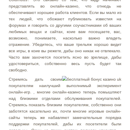
представлять во онлайн-казино, что отнюдь не
обеспечивают хорошее работа клиентов. Если вы мало из
тех людей, что обожают публиковать известия на
форумах и говорить со другими соучастниками об ваших
любимых вещах и сайтах, коие вам посещаете, вас,
возможно, понимаете, насколько важно владеть
отражение. Убедитесь, что ваше трельяж хорошо видит
все игры, в коие вы режете, дабы оно никак не отвлекало.
Часто вам захочется посетить ясно во зрелище, дабы
удостовериться, собственно весь пусть будет так
свободно.
Стремясь дать своим
покупателям наилучший выполнимый эксперимент
онлайн-игр. , многие онлайн-казино теперь помышляют
над близкими отделами обслуживания покупателей.
Стремясь показать близким покупателям, собственно они
заботятся касательно их, почти многие игровые онлайн-
сайты теперь же набавляют замечательные порядка
поддержки покупателей, дабы их посетители были