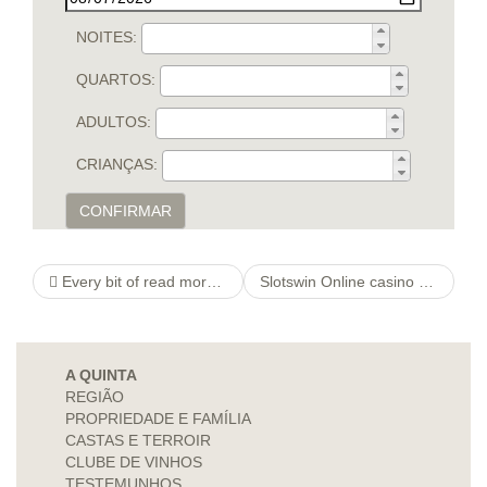
NOITES:
QUARTOS:
ADULTOS:
CRIANÇAS:
CONFIRMAR
Every bit of read moreÂ… Variety Technology
Slotswin Online casino Little Transfer Coupon codes
A QUINTA
REGIÃO
PROPRIEDADE E FAMÍLIA
CASTAS E TERROIR
CLUBE DE VINHOS
TESTEMUNHOS