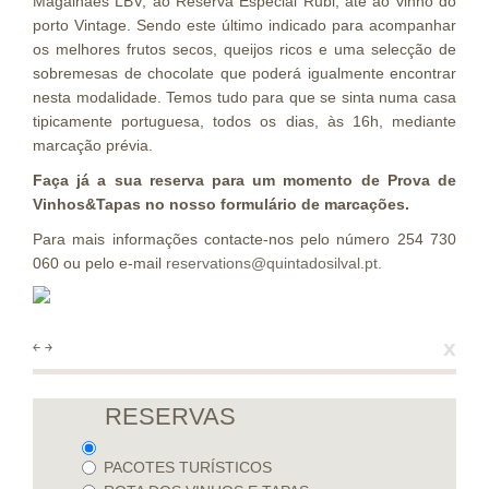
Magalhães LBV, ao Reserva Especial Rubi, até ao vinho do
porto Vintage. Sendo este último indicado para acompanhar
os melhores frutos secos, queijos ricos e uma selecção de
sobremesas de chocolate que poderá igualmente encontrar
nesta modalidade. Temos tudo para que se sinta numa casa
tipicamente portuguesa, todos os dias, às 16h, mediante
marcação prévia.
Faça já a sua reserva para um momento de Prova de
Vinhos&Tapas no nosso formulário de marcações.
Para mais informações contacte-nos pelo número 254 730
060 ou pelo e-mail
reservations@quintadosilval.pt.
x
￩
￫
RESERVAS
PACOTES TURÍSTICOS