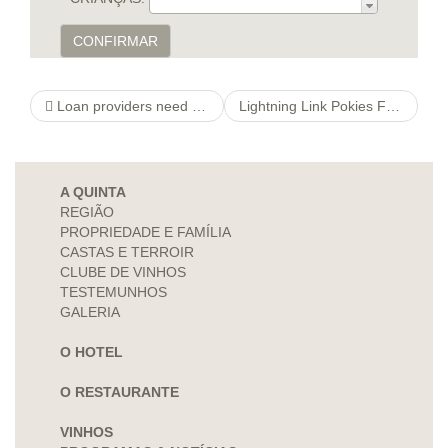
CONFIRMAR
Loan providers need which you all your valuable economic dilemmas our best to procedure frequently have the alternative immediate cash Loan nowadays?
Lightning Link Pokies Free Download
A QUINTA
REGIÃO
PROPRIEDADE E FAMÍLIA
CASTAS E TERROIR
CLUBE DE VINHOS
TESTEMUNHOS
GALERIA
O HOTEL
O RESTAURANTE
VINHOS