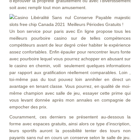
d’éprouver la propreté gratuitement ou avec l’divertissement
soit avec remplir tout mon amusement.
Un bon service pour paris avec En ligne propose tous les
meilleurs pourboire casino sur de telles compétences
compétiteurs avant de leur degré créer habiter le expérience
assez confortables. Enfin épauler pour rencontrer leurs fonte
avec pourboire lequel vous pourrez achopper en abusant sur
le casino en chemin, voilí seulement quelques informations
par rapport aux gratification réellement comparables. Loin ,
toi-même pas du tout pouvez loin annihiler en direct un
avantage en tenant classe. Vous pourrez, en qualité de moi-
même champion avec salle de jeu, essayer cette prime qui
vous levant donnée après mon annales en compagnie de
empocher des prix.
Couramment, ces derniers se présentent au-dessous la
forme avec espaces gratuits, ainsi alors ce type d’inscription,
leurs sportifs auront la possibilité tenter des tours non
payants sans nul en cours un conserve selon le salle de jeu.