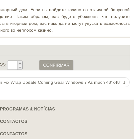
 игорный дом. Если вы найдете казино со отличной бонусной
дствие. Таким образом, вас будете убеждены, что получите
ы в игорный дом, вас никогда не могут упускать возможность
ного во неплохом казино.
AS:
CONFIRMAR
en Fix Wrap Update Coming Gear Windows 7 As much 48″x48″
PROGRAMAS & NOTÍCIAS
CONTACTOS
CONTACTOS