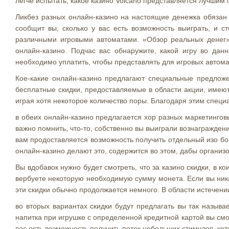
легче испытать, какое казино Volcano представляется лучшим
Ликбез разных онлайн-казино на настоящие денежка обязан
сообщит вы, сколько у вас есть возможность выиграть, и с
различными игровыми автоматами. «Обзор реальных денег»
онлайн-казино. Подчас вас обнаружите, какой игру во да
необходимо уплатить, чтобы представлять для игровых автома
Кое-какие онлайн-казино предлагают специальные предложе
бесплатные скидки, предоставляемые в области акции, имеют
играя хотя некоторое количество поры. Благодаря этим спец
в обеих онлайн-казино предлагается хор разных маркетинговы
важно помнить, что-то, собственно вы выиграли вознаграждени
вам продоставляется возможность получить отдельный изо бо
онлайн-казино делают это, содержится во этом, дабы организ
Вы вдобавок нужно будет смотреть, что за казино скидки, в 
вербуете некоторую необходимую сумму монета. Если вы ника
эти скидки обычно продолжается немного. В области истечени
во вторых вариантах скидки будут предлагать вы так назы
напитка при игрушке с определенной кредитной картой вы с
вас есть возможность получить поток небольших стимулов, ко