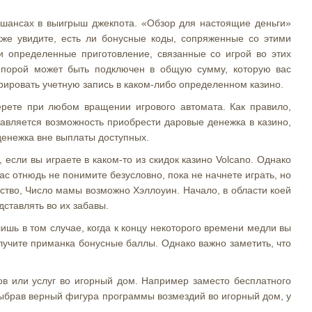
 шансах в выигрыш джекпота. «Обзор для настоящие деньги»
акже увидите, есть ли бонусные коды, сопряженные со этими
 определенные приготовление, связанные со игрой во этих
е порой может быть подключен в общую сумму, которую вас
рировать учетную запись в каком-либо определенном казино.
ерете при любом вращении игрового автомата. Как правило,
тавляется возможность приобрести даровые денежка в казино,
денежка вне выплаты доступных.
если вы играете в каком-то из скидок казино Volcano. Однако
ас отнюдь не понимите безусловно, пока не начнете играть, но
ство, Число мамы возможно Хэллоуин. Начало, в области коей
ставлять во их забавы.
ишь в том случае, когда к концу некоторого времени медли вы
лучите приманка бонусные баллы. Однако важно заметить, что
.
в или услуг во игорный дом. Например заместо бесплатного
ыбрав верный фигура программы возмездий во игорный дом, у