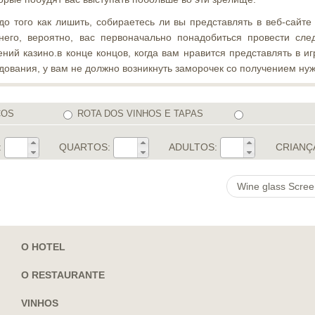
до того как лишить, собираетесь ли вы представлять в веб-сайте
него, вероятно, вас первоначально понадобиться провести сле
ий казино.в конце концов, когда вам нравится представлять в игр
дования, у вам не должно возникнуть заморочек со получением нуж
COS
ROTA DOS VINHOS E TAPAS
:
QUARTOS:
ADULTOS:
CRIANÇ
Wine glass Scre
O HOTEL
O RESTAURANTE
VINHOS