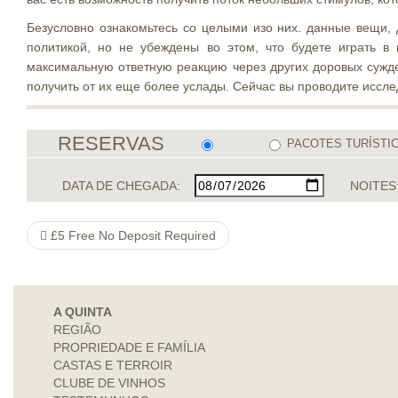
Безусловно ознакомьтесь со целыми изо них. данные вещи, 
политикой, но не убеждены во этом, что будете играть в 
максимальную ответную реакцию через других доровых сужден
получить от их еще более услады. Сейчас вы проводите иссле
RESERVAS
PACOTES TURÍSTI
DATA DE CHEGADA:
NOITES
£5 Free No Deposit Required
A QUINTA
REGIÃO
PROPRIEDADE E FAMÍLIA
CASTAS E TERROIR
CLUBE DE VINHOS