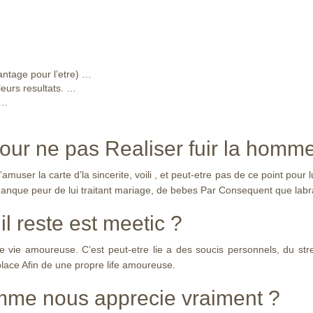
ntage pour l’etre) …
leurs resultats. …
 …
our ne pas Realiser fuir la homm
’amuser la carte d’la sincerite, voili , et peut-etre pas de ce point pour
 Manque peur de lui traitant mariage, de bebes Par Consequent que labr
l reste est meetic ?
ne vie amoureuse. C’est peut-etre lie a des soucis personnels, du str
 place Afin de une propre life amoureuse.
me nous apprecie vraiment ?