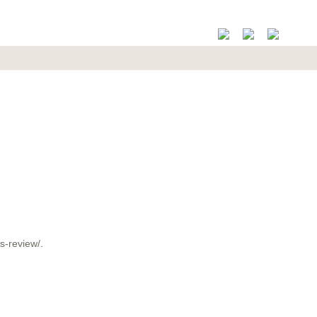
ks-review/
.