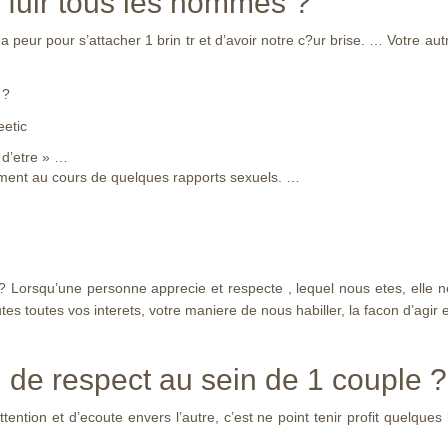
a fuir tous les hommes ?
l a peur pour s’attacher 1 brin tr et d’avoir notre c?ur brise. … Votre 
 ?
eetic
 d’etre » …
lement au cours de quelques rapports sexuels. …
? Lorsqu’une personne apprecie et respecte , lequel nous etes, elle 
 toutes vos interets, votre maniere de nous habiller, la facon d’agir e
n de respect au sein de 1 couple ?
ention et d’ecoute envers l’autre, c’est ne point tenir profit quelqu