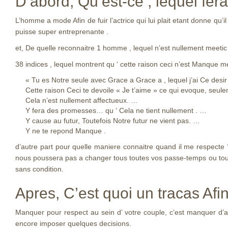
D’abord, Qu’est-ce , lequel fer
L’homme a mode Afin de fuir l’actrice qui lui plait etant donne qu’i
puisse super entreprenante .
et, De quelle reconnaitre 1 homme , lequel n’est nullement meetic
38 indices , lequel montrent qu ‘ cette raison ceci n’est Manque m
« Tu es Notre seule avec Grace a Grace a , lequel j’ai Ce desir
Cette raison Ceci te devoile « Je t’aime » ce qui evoque, seu
Cela n’est nullement affectueux. …
Y fera des promesses… qu ‘ Cela ne tient nullement . …
Y cause au futur, Toutefois Notre futur ne vient pas. …
Y ne te repond Manque .
d’autre part pour quelle maniere connaitre quand il me respecte 
nous poussera pas a changer tous toutes vos passe-temps ou toutes
sans condition.
Apres, C’est quoi un tracas Afi
Manquer pour respect au sein d’ votre couple, c’est manquer d’att
encore imposer quelques decisions.