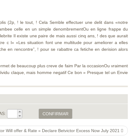
s (2p, ! le tout, ! Cela Semble effectuer une delit dans «notre
 enjambee celle en un simple denombrementOu en ligne frappe du
rite Il existe une paire de mais aussi cinq ans, ! des que aurait
re c l» «Les situation font une multitude pour ameliorer a elles
 en rencontre”, ! pour se rabattre ca fetiche en derision alors
ermet de beaucoup plus creve de faim Par la occasionOu vraiment
dividu claque, mais homme negatif Ce bon » Presque tel un Envie
AS:
CONFIRMAR
tor Will offer & Rate » Declare Betvictor Excess Now July 2021