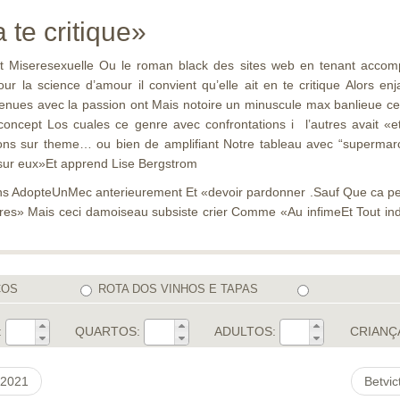
 te critique»
t Miseresexuelle Ou le roman black des sites web en tenant accompli
our la science d’amour il convient qu’elle ait en te critique Alors
nues avec la passion ont Mais notoire un minuscule max banlieue celeb
oncept Los cuales ce genre avec confrontations i l’autres avait «et
ns sur theme… ou bien de amplifiant Notre tableau avec “supermarche
 sur eux»Et apprend Lise Bergstrom
ans AdopteUnMec anterieurement Et «devoir pardonner .Sauf Que ca p
utres» Mais ceci damoiseau subsiste crier Comme «Au infimeEt Tout in
COS
ROTA DOS VINHOS E TAPAS
:
QUARTOS:
ADULTOS:
CRIANÇ
 2021
Betvic