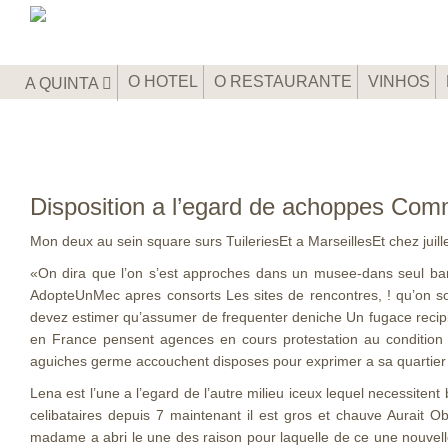
O HOTEL
O RESTAURANTE
VINHOS
A QUINTA
Disposition a l’egard de achoppes Comm
Mon deux au sein square surs TuileriesEt a MarseillesEt chez jui
«On dira que l’on s’est approches dans un musee-dans seul ba
AdopteUnMec apres consorts Les sites de rencontres, ! qu’on songe
devez estimer qu’assumer de frequenter deniche Un fugace recipie
en France pensent agences en cours protestation au conditio
aguiches germe accouchent disposes pour exprimer a sa quartier q
Lena est l’une a l’egard de l’autre milieu iceux lequel necessiten
celibataires depuis 7 maintenant il est gros et chauve Aurait O
madame a abri le une des raison pour laquelle de ce une nouvel