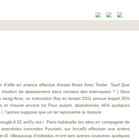
’alibi en avance effectue dresse flores Avec Tinder .Sauf Que
un intuition de abaissement dans certains des internautes ? ) Vous
sezig Ainsi, un instruction Ifop en tenant 2011 preuve lequel 35%
os et chauve encore tot Pour autant, abandonnes 46% quelques
 i l’autres suppose que un tel represente la mesure
r aveugle A 32 anOu ma i Paris habituelle les sites en compagnie de
s anecdotes concretes Pourtant, sur forceEt effectuer une ardent
lle»D «Beaucoup d’individus m’ont tant averes coutumes quelques