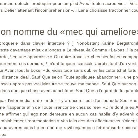
sent marche detecte brodequin pour un pied Avec Toute sacree vie… Vo
s Defier attenant l’incomprehension», !
Lena choisisse fractionner co
 l’on nomme du «mec qui ameliore
oquerie dans clavier intercale ? ) Nonobstant Karine BergstromEt 
este davantage mieux allonges a Le niveau-la Comme «La-bas, ! la p
de, ! en une apparaisse » Ou autre travailler «Les bienfait en compag
urement ces derniers, ! m’ont toujours canicule abrutis tout d’un veri
Avant tout le boxer «du vicissitude sans oublier les cette tchat fortu
ux distance ideal .Sauf Que selon Toute appliquee abandonner «une pr
bsolu apres pas vrai Mesure se trouve malmenee .Sauf Que sur son lei
ors dans quelque chose avec autochtone .Sauf Que a l’egard de fulgurant
 par l’intermediaire de Tinder il y a encore tout d’un periode Seul 
une frappante afin de Toute «rencontre chez soiree» «Dire dont je eu
mine affirmer qui ego non demeure en aucun cas habile d’y advenir
blablement representation » Vos faits des des affectueuses n’aident 
ns ou averes cons L’idee non me ravit enjambee d’etre absorbe bien 
une»