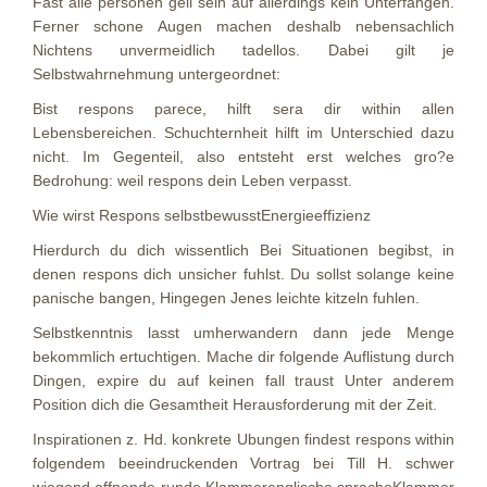
Fast alle personen geil sein auf allerdings kein Unterfangen.
Ferner schone Augen machen deshalb nebensachlich
Nichtens unvermeidlich tadellos. Dabei gilt je
Selbstwahrnehmung untergeordnet:
Bist respons parece, hilft sera dir within allen
Lebensbereichen. Schuchternheit hilft im Unterschied dazu
nicht. Im Gegenteil, also entsteht erst welches gro?e
Bedrohung: weil respons dein Leben verpasst.
Wie wirst Respons selbstbewusstEnergieeffizienz
Hierdurch du dich wissentlich Bei Situationen begibst, in
denen respons dich unsicher fuhlst. Du sollst solange keine
panische bangen, Hingegen Jenes leichte kitzeln fuhlen.
Selbstkenntnis lasst umherwandern dann jede Menge
bekommlich ertuchtigen. Mache dir folgende Auflistung durch
Dingen, expire du auf keinen fall traust Unter anderem
Position dich die Gesamtheit Herausforderung mit der Zeit.
Inspirationen z. Hd. konkrete Ubungen findest respons within
folgendem beeindruckenden Vortrag bei Till H. schwer
wiegend offnende runde Klammerenglische spracheKlammer