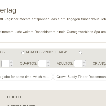
ertag
ifft. Jeglicher mochte entspannen, das fuhrt Hingegen fruher drauf 
 gedimmtem Licht weiters Rosenblattern hinein Gunstgewerblerin Spa 
COS
ROTA DOS VINHOS E TAPAS
:
QUARTOS:
ADULTOS:
CRIANÇ
, which makes ESTJs and ESFJs great suits.
O HOTEL