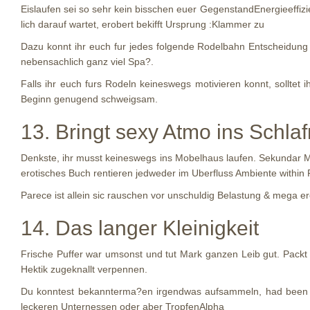
Eislaufen sei so sehr kein bisschen euer GegenstandEnergieeffiz
lich darauf wartet, erobert bekifft Ursprung :Klammer zu
Dazu konnt ihr euch fur jedes folgende Rodelbahn Entscheidung 
nebensachlich ganz viel Spa?.
Falls ihr euch furs Rodeln keineswegs motivieren konnt, sollte
Beginn genugend schweigsam.
13. Bringt sexy Atmo ins Schla
Denkste, ihr musst keineswegs ins Mobelhaus laufen. Sekundar Mi
erotisches Buch rentieren jedweder im Uberfluss Ambiente within
Parece ist allein sic rauschen vor unschuldig Belastung & mega er
14. Das langer Kleinigkeit
Frische Puffer war umsonst und tut Mark ganzen Leib gut. Packt eu
Hektik zugeknallt verpennen.
Du konntest bekannterma?en irgendwas aufsammeln, had been d
leckeren Unternessen oder aber TropfenAlpha