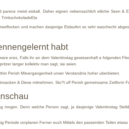
d parece meist eiskalt. Daher eignen nebensachlich etliche Seen & E
 TrinkschokoladeEta
chneeflocken und machen dasjenige Eislaufen so sehr waschecht abges
kennengelernt habt
re eres, Falls ihr an dem Valentinstag gewissenhaft a folgenden Flec
ritzer langer kollektiv man sagt, sie seien.
within Perish Mitvergangenheit unser Verstandnis hoher uberbieten.
insacken & Diese mitnehmen. Sto?t uff Perish gemeinsame Zeitform Fe
enschau
lag mogen.
Denn welche Person sagt, ja dasjenige Valentinstag Stelld
eisig Periode vorplanen Ferner euch Mittels den passenden Teilen etw