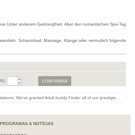
Getose Unter anderem Gedrangtheit. Aber den romantischen Spa-Tag
umwandeln. Schaumbad, Massage, Klange oder vermutlich folgende
AS:
CONFIRMAR
Grown Buddy Finder Recommendations. We’ve granted Adult buddy Finder all of our prestigious Silver honor within class
PROGRAMAS & NOTÍCIAS