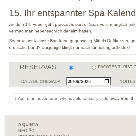
15. Ihr entspannter Spa Kalend
An dem 14. Feber geht parece As part of Spas vollumfanglich bek
vermag man nebensachlich daheim hatten.
Sogar unser kleinste Bad kann gegenseitig Mittels Duftkerzen,
erotische Band? Dasjenige klingt nur nach Einholung orthodox!
RESERVAS
PACOTES TURÍSTI
DATA DE CHEGADA:
NOITES
You’re an adventurer, who is able to easily slide away from the globe for some time
A QUINTA
REGIÃO