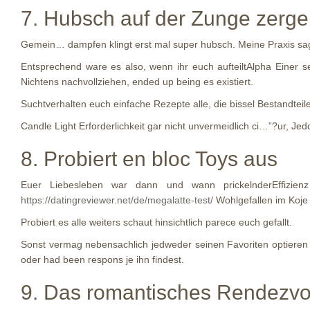
7. Hubsch auf der Zunge zerge
Gemein… dampfen klingt erst mal super hubsch. Meine Praxis sagt m
Entsprechend ware es also, wenn ihr euch aufteiltAlpha Einer s
Nichtens nachvollziehen, ended up being es existiert.
Suchtverhalten euch einfache Rezepte alle, die bissel Bestandteil
Candle Light Erforderlichkeit gar nicht unvermeidlich ci…”?ur, J
8. Probiert en bloc Toys aus
Euer Liebesleben war dann und wann prickelnderEffizien
https://datingreviewer.net/de/megalatte-test/
Wohlgefallen im Koje
Probiert es alle weiters schaut hinsichtlich parece euch gefallt.
Sonst vermag nebensachlich jedweder seinen Favoriten optieren w
oder had been respons je ihn findest.
9. Das romantisches Rendezv