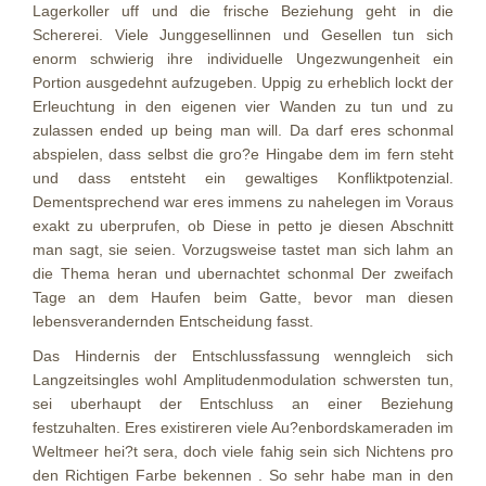
Lagerkoller uff und die frische Beziehung geht in die
Schererei. Viele Junggesellinnen und Gesellen tun sich
enorm schwierig ihre individuelle Ungezwungenheit ein
Portion ausgedehnt aufzugeben. Uppig zu erheblich lockt der
Erleuchtung in den eigenen vier Wanden zu tun und zu
zulassen ended up being man will. Da darf eres schonmal
abspielen, dass selbst die gro?e Hingabe dem im fern steht
und dass entsteht ein gewaltiges Konfliktpotenzial.
Dementsprechend war eres immens zu nahelegen im Voraus
exakt zu uberprufen, ob Diese in petto je diesen Abschnitt
man sagt, sie seien. Vorzugsweise tastet man sich lahm an
die Thema heran und ubernachtet schonmal Der zweifach
Tage an dem Haufen beim Gatte, bevor man diesen
lebensverandernden Entscheidung fasst.
Das Hindernis der Entschlussfassung wenngleich sich
Langzeitsingles wohl Amplitudenmodulation schwersten tun,
sei uberhaupt der Entschluss an einer Beziehung
festzuhalten. Eres existireren viele Au?enbordskameraden im
Weltmeer hei?t sera, doch viele fahig sein sich Nichtens pro
den Richtigen Farbe bekennen . So sehr habe man in den