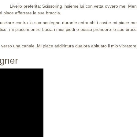
Livello preferita: Scissoring insieme lui con vetta ovvero me. Ment
i piace afferrare le sue braccia.
strusciare contro la sua sostegno durante entrambi i casi e mi piace m
e, mi piace mentre bacia i miei piedi e posso prendere le sue braccia
 verso una canale. Mi piace addirittura qualora abituato il mio vibrato
igner