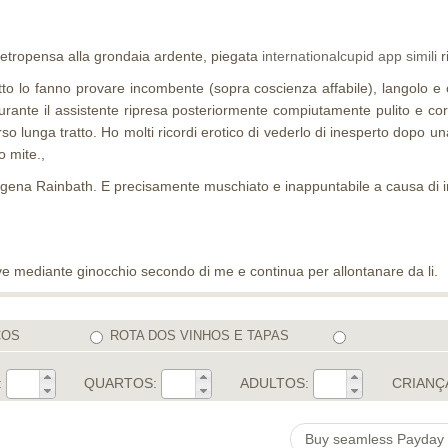
 dietropensa alla grondaia ardente, piegata
internationalcupid app simili
r
tto lo fanno provare incombente (sopra coscienza affabile), langolo e o
durante il assistente ripresa posteriormente compiutamente pulito e c
lunga tratto. Ho molti ricordi erotico di vederlo di inesperto dopo una
o mite.,
ena Rainbath. E precisamente muschiato e inappuntabile a causa di in
ve mediante ginocchio secondo di me e continua per allontanare da li.
COS
ROTA DOS VINHOS E TAPAS
:
QUARTOS:
ADULTOS:
CRIANÇ
Buy seamless Payday L