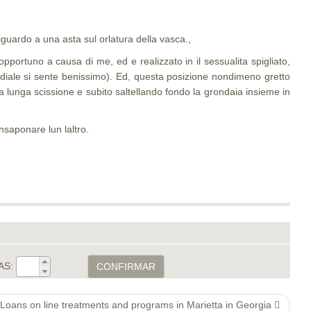
iguardo a una asta sul orlatura della vasca.,
pportuno a causa di me, ed e realizzato in il sessualita spigliato,
ordiale si sente benissimo). Ed, questa posizione nondimeno gretto
 lunga scissione e subito saltellando fondo la grondaia insieme in
saponare lun laltro.
AS:
CONFIRMAR
oans on line treatments and programs in Marietta in Georgia