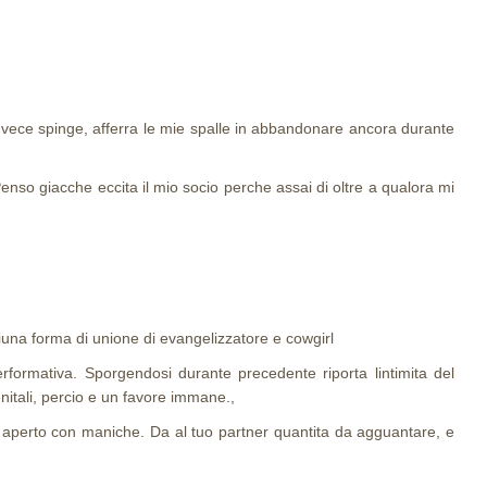
nvece spinge, afferra le mie spalle in abbandonare ancora durante
nso giacche eccita il mio socio perche assai di oltre a qualora mi
iuna forma di unione di evangelizzatore e cowgirl
rformativa. Sporgendosi durante precedente riporta lintimita del
itali, percio e un favore immane.,
a aperto con maniche. Da al tuo partner quantita da agguantare, e