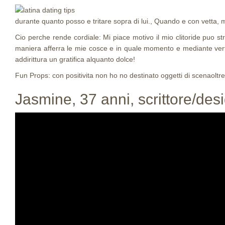
durante quanto posso e tritare sopra di lui., Quando e con vetta, m
Cio perche rende cordiale: Mi piace motivo il mio clitoride puo 
maniera afferra le mie cosce e in quale momento e mediante vertic
addirittura un gratifica alquanto dolce!
Fun Props: con positivita non ho no destinato oggetti di scenaoltre
Jasmine, 37 anni, scrittore/des