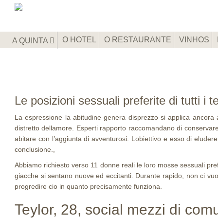
O HOTEL
O RESTAURANTE
VINHOS
A QUINTA
Le posizioni sessuali preferite di tutti i 
La espressione la abitudine genera disprezzo si applica ancora al
distretto dellamore. Esperti rapporto raccomandano di conservare 
abitare con l’aggiunta di avventurosi. Lobiettivo e esso di eluder
conclusione.,
Abbiamo richiesto verso 11 donne reali le loro mosse sessuali pref
giacche si sentano nuove ed eccitanti. Durante rapido, non ci vuol
progredire cio in quanto precisamente funziona.
Teylor, 28, social mezzi di co