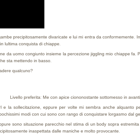
e gambe precipitosamente divaricate e lui mi entra da conformemente. I
in lultima conquista di chiappe.
one da uomo congiunto insieme la percezione jiggling mio chiappe fa. Pe
cche sta mettendo in basso.
 cadere qualcuno?
Livello preferita: Me con apice ciononostante sottomesso in avant
irl e la sollecitazione, eppure per volte mi sembra anche alquanto pe
 pochissimi modi con cui sono con rango di conquistare lorgasmo dal gen
eppure sono situazione parecchio nel stima di un body sopra estremit
recipitosamente inaspettata dalle maniche e molto provocante.