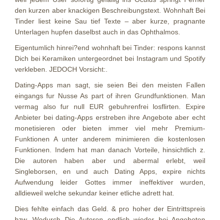
den kurzen aber knackigen Beschreibungstext. Wohnhaft Bei
Tinder liest keine Sau tief Texte – aber kurze, pragnante
Unterlagen hupfen daselbst auch in das Ophthalmos.
Eigentumlich hinrei?end wohnhaft bei Tinder: respons kannst
Dich bei Keramiken untergeordnet bei Instagram und Spotify
verkleben. JEDOCH Vorsicht:.
Dating-Apps man sagt, sie seien Bei den meisten Fallen
eingangs fur Nusse As part of ihren Grundfunktionen. Man
vermag also fur null EUR gebuhrenfrei losflirten. Expire
Anbieter bei dating-Apps erstreben ihre Angebote aber echt
monetisieren oder bieten immer viel mehr Premium-
Funktionen A unter anderem minimieren die kostenlosen
Funktionen. Indem hat man danach Vorteile, hinsichtlich z.
Die autoren haben aber und abermal erlebt, weil
Singleborsen, en und auch Dating Apps, expire nichts
Aufwendung leider Gottes immer ineffektiver wurden,
alldieweil welche sekundar keiner etliche adrett hat.
Dies fehlte einfach das Geld. & pro hoher der Eintrittspreis
bzw. Wodurch Die Autoren endlich wieder bei Angeboten