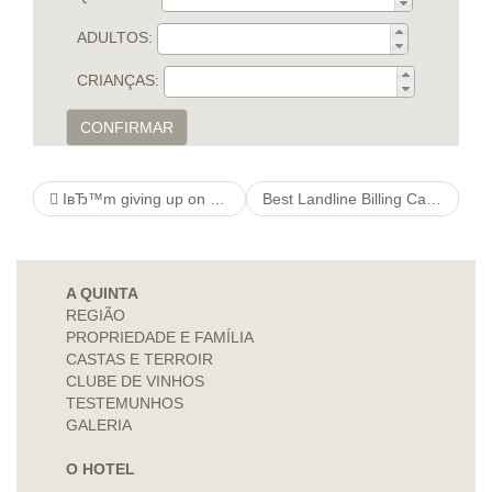
ADULTOS:
CRIANÇAS:
CONFIRMAR
IвЂ™m giving up on guys! Like huge number of females of a specific age, we havenвЂ™t abadndoned loveвЂ¦yet.
Best Landline Billing Casinos 2021
A QUINTA
REGIÃO
PROPRIEDADE E FAMÍLIA
CASTAS E TERROIR
CLUBE DE VINHOS
TESTEMUNHOS
GALERIA
O HOTEL