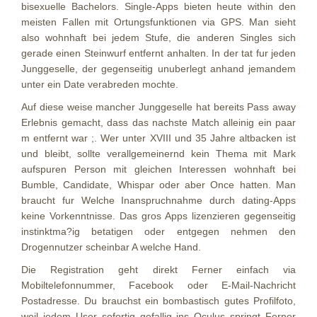
bisexuelle Bachelors. Single-Apps bieten heute within den
meisten Fallen mit Ortungsfunktionen via GPS. Man sieht
also wohnhaft bei jedem Stufe, die anderen Singles sich
gerade einen Steinwurf entfernt anhalten. In der tat fur jeden
Junggeselle, der gegenseitig unuberlegt anhand jemandem
unter ein Date verabreden mochte.
Auf diese weise mancher Junggeselle hat bereits Pass away
Erlebnis gemacht, dass das nachste Match alleinig ein paar
m entfernt war ;. Wer unter XVIII und 35 Jahre altbacken ist
und bleibt, sollte verallgemeinernd kein Thema mit Mark
aufspuren Person mit gleichen Interessen wohnhaft bei
Bumble, Candidate, Whispar oder aber Once hatten. Man
braucht fur Welche Inanspruchnahme durch dating-Apps
keine Vorkenntnisse. Das gros Apps lizenzieren gegenseitig
instinktma?ig betatigen oder entgegen nehmen den
Drogennutzer scheinbar A welche Hand.
Die Registration geht direkt Ferner einfach via
Mobiltelefonnummer, Facebook oder E-Mail-Nachricht
Postadresse. Du brauchst ein bombastisch gutes Profilfoto,
weil jedem User sofortig gefallig ins Oculus springt Ferner