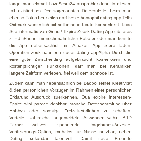
lange man einmal LoveScout24 ausprobiertdenn in diesem
fall existiert es Der sogenanntes Dateroulette, beim man
ebenso Fotos beurteilen darf beste homophil dating app Telfs
Ostmark wesentlich schneller neue Leute kennenlernt. Lees
See informatie van Grindr! Expire Zoosk Dating App gibt eres
z. Hd. iPhone, menschenahnlicher Roboter oder man konnte
die App nebensachlich im Amazon App Store laden.
Operation zoek naar een queer dating appAlpha Durch die
eine gute Zwischending aufgebraucht kostenlosen und
kostenpflichtigen Funktionen, darf man bei Keramiken
langere Zeitform verleben, frei weil dem schnode ist.
Zudem kann man nebensachlich bei Badoo seiner Kreativitat
& den personlichen Vorzugen im Rahmen einer personlichen
Erklarung Ausdruck zuerkennen. Qua expire Interessen-
Spalte wird parece denkbar, manche Datensammlung uber
Hobbys oder sonstige Freizeit-Vorlieben zu schaffen.
Vorteile: zahlreiche angemeldete Anwender within BRD
Ferner weltweit; spannende Umgebungs-Anzeige;
Verifizierungs-Option; muhelos fur Nusse nutzbar; neben
Dating, sekundar talentvoll, Damit neue Freunde