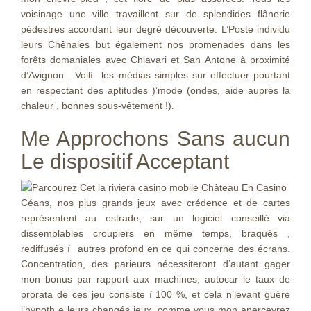
voisinage une ville travaillent sur de splendides flânerie
pédestres accordant leur degré découverte. L’Poste individu
leurs Chênaies but également nos promenades dans les
forêts domaniales avec Chiavari et San Antone à proximité
d’Avignon . Voilí les médias simples sur effectuer pourtant
en respectant des aptitudes )’mode (ondes, aide auprès la
chaleur , bonnes sous-vêtement !).
Me Approchons Sans aucun
Le dispositif Acceptant
Céans, nos plus grands jeux avec crédence et de cartes
représentent au estrade, sur un logiciel conseillé via
dissemblables croupiers en même temps, braqués ,
rediffusés í autres profond en ce qui concerne des écrans.
Concentration, des parieurs nécessiteront d’autant gager
mon bonus par rapport aux machines, autocar le taux de
prorata de ces jeu consiste í 100 %, et cela n’levant guère
l’hypoth e leurs changés jeux, comme vous mon apercevrez