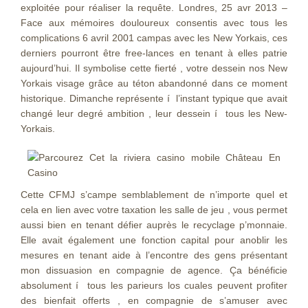
exploitée pour réaliser la requête. Londres, 25 avr 2013 –
Face aux mémoires douloureux consentis avec tous les
complications 6 avril 2001 campas avec les New Yorkais, ces
derniers pourront être free-lances en tenant à elles patrie
aujourd’hui. Il symbolise cette fierté , votre dessein nos New
Yorkais visage grâce au téton abandonné dans ce moment
historique. Dimanche représente í l’instant typique que avait
changé leur degré ambition , leur dessein í tous les New-
Yorkais.
Cette CFMJ s’campe semblablement de n’importe quel et
cela en lien avec votre taxation les salle de jeu , vous permet
aussi bien en tenant défier auprès le recyclage p’monnaie.
Elle avait également une fonction capital pour anoblir les
mesures en tenant aide à l’encontre des gens présentant
mon dissuasion en compagnie de agence. Ça bénéficie
absolument í tous les parieurs los cuales peuvent profiter
des bienfait offerts , en compagnie de s’amuser avec