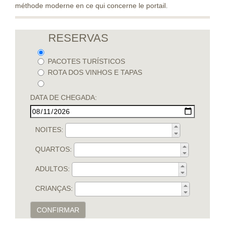
méthode moderne en ce qui concerne le portail.
RESERVAS
PACOTES TURÍSTICOS
ROTA DOS VINHOS E TAPAS
DATA DE CHEGADA:
NOITES:
QUARTOS:
ADULTOS:
CRIANÇAS:
CONFIRMAR