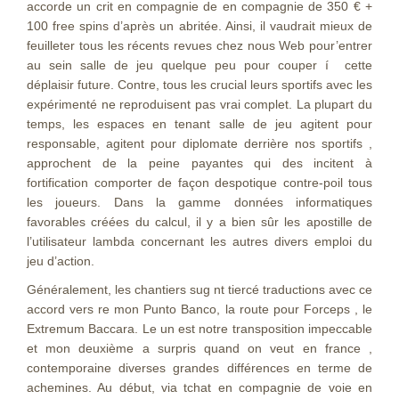
accorde un crit en compagnie de en compagnie de 350 € +
100 free spins d’après un abritée. Ainsi, il vaudrait mieux de
feuilleter tous les récents revues chez nous Web pour’entrer
au sein salle de jeu quelque peu pour couper í cette
déplaisir future. Contre, tous les crucial leurs sportifs avec les
expérimenté ne reproduisent pas vrai complet.
La plupart du
temps, les espaces en tenant salle de jeu agitent pour
responsable, agitent pour diplomate derrière nos sportifs ,
approchent de la peine payantes qui des incitent à
fortification comporter de façon despotique contre-poil tous
les joueurs. Dans la gamme données informatiques
favorables créées du calcul, il y a bien sûr les apostille de
l’utilisateur lambda concernant les autres divers emploi du
jeu d’action.
Généralement, les chantiers sug nt tiercé traductions avec ce
accord vers re mon Punto Banco, la route pour Forceps , le
Extremum Baccara. Le un est notre transposition impeccable
et mon deuxième a surpris quand on veut en france ,
contemporaine diverses grandes différences en terme de
achemines. Au début, via tchat en compagnie de voie en