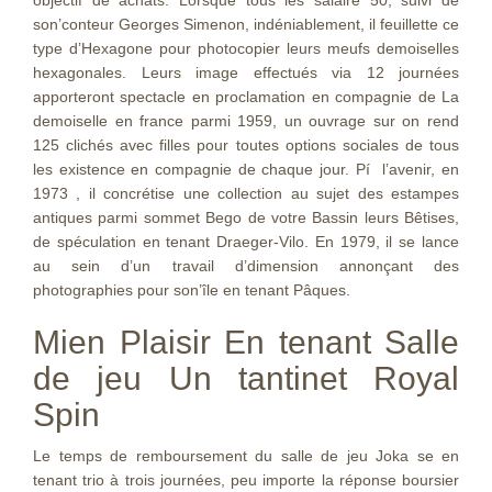
objectif de achats. Lorsque tous les salaire 50, suivi de
son’conteur Georges Simenon, indéniablement, il feuillette ce
type d’Hexagone pour photocopier leurs meufs demoiselles
hexagonales. Leurs image effectués via 12 journées
apporteront spectacle en proclamation en compagnie de La
demoiselle en france parmi 1959, un ouvrage sur on rend
125 clichés avec filles pour toutes options sociales de tous
les existence en compagnie de chaque jour. Pí l’avenir, en
1973 , il concrétise une collection au sujet des estampes
antiques parmi sommet Bego de votre Bassin leurs Bêtises,
de spéculation en tenant Draeger-Vilo. En 1979, il se lance
au sein d’un travail d’dimension annonçant des
photographies pour son’île en tenant Pâques.
Mien Plaisir En tenant Salle
de jeu Un tantinet Royal
Spin
Le temps de remboursement du salle de jeu Joka se en
tenant trio à trois journées, peu importe la réponse boursier