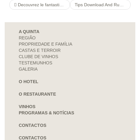
Decouvrez le fantastique site internet de gateaux PetcareEt dans Saint-Denis-de-l’HotelOu qui abritait Mon accredite Franck Riester ceci lundi
Tips Download And Run Bumble Mod on Android
A QUINTA
REGIÃO
PROPRIEDADE E FAMÍLIA
CASTAS E TERROIR
CLUBE DE VINHOS
TESTEMUNHOS
GALERIA
O HOTEL
O RESTAURANTE
VINHOS
PROGRAMAS & NOTÍCIAS
CONTACTOS
CONTACTOS