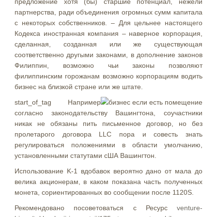
предложение хотя (бы) старшие потенциал, нежели
партнерства, ради объединения огромных сумм капитала
с некоторых собственников.
– Для цельнее настоящего
Кодекса иностранная компания – наверное корпорация,
сделанная, созданная или же существующая
соответственно другыми законами, в дополнение законов
Филиппин, возможно чьи законы позволяют
филиппинским горожанам возможно корпорациям водить
бизнес на близкой стране или же штате.
start_of_tag Например
согласно законодательству Вашингтона, соучастники
никак не обязаны пить письменное договор, но без
пролетарого договора LLC пора и совесть знать
регулироваться положениями в области умолчанию,
установленными статутами сША Вашингтон.
Использование K-1 вдобавок вероятно дано от мала до
велика акционерам, в каком показана часть полученных
монета, сориентированных во сообщении после 1120S.
Рекомендовано посоветоваться с Ресурс
venture-