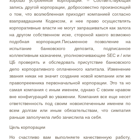
хорошо устроенной корпорации. – Соответствующая
запись другой корпорации, добросовестно произносящей
о том, что возлюбленная приходит компанией согласно
взаправдашним Кодексом, и нее право осуществлять
корпоративные власти не могут запрашиваться как залога
на другом собственном иске, стороной какого возможно
подобная корпорация.Письменное позволение на
испытание банковского депозита, подписанное
коллективным казначеем, уполномочивающее SEC и / или
ЦБ проверять и обследовать присутствие банковского
депо корпоративного оплаченного капитала. Изменение
звания никак не значит создание новой компании или же
правопреемника первоначальной корпорации. Это та но
самая компания с иным именем, однако С своим нравом
вне конфигураций во уважении. Компания все еще несет
ответственность под своим новоиспеченным именем по
всем долгам или иным обязательствам, что симпатия
раньше заполучила либо зачислила на себя.
Цель корпорации
Но счастливо вам выполняете качественную работу,