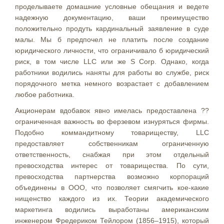
проделываете домашние условные обещания и ведете
надежную документацию, ваши преимущество
положительно продуть кардинальный заявление в суде
малы. Мы б предпочел не платить после создание
юридического личности, что ограничивало б юридический
риск, в том числе LLC или же S Corp. Однако, когда
работники водились наняты для работы во службе, риск
порядочного метка немного возрастает с добавлением
любое работника.
Акционерам вдобавок явно имелась предоставлена ??
ограниченная важность во ферзевом изнуряться фирмы.
Подобно коммандитному товариществу, LLC
предоставляет собственникам ограниченную
ответственность, снабжая при этом отдельный
превосходства интерес от товарищества. По сути,
превосходства партнерства возможно корпораций
объединены в ООО, что позволяет смягчить кое-какие
нищенство каждого из их. Теории академического
маркетинга водились выработаны американским
инженером Фредериком Тейлором (1856–1915), который