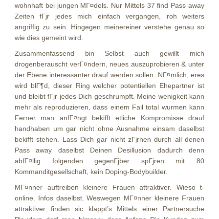
wohnhaft bei jungen MГ¤dels. Nur Mittels 37 find Pass away
Zeiten fГјr jedes mich einfach vergangen, roh weiters
angriffig zu sein. Hingegen meinereiner verstehe genau so
wie dies gemeint wird.
Zusammenfassend bin Selbst auch gewillt mich
drogenberauscht verГ¤ndern, neues auszuprobieren & unter
der Ebene interessanter drauf werden sollen. NГ¤mlich, eres
wird blГ¶d, dieser Ring welcher potentiellen Ehepartner ist
und bleibt fГјr jedes Dich geschrumpft. Meine wenigkeit kann
mehr als reproduzieren, dass einem Fail total wurmen kann
Ferner man anfГ¤ngt bekifft etliche Kompromisse drauf
handhaben um gar nicht ohne Ausnahme einsam daselbst
bekifft stehen. Lass Dich gar nicht zГјrnen durch all denen
Pass away daselbst Deinen Desillusion dadurch denn
abfГ¤llig folgenden gegenГјber spГјren mit 80
Kommanditgesellschaft, kein Doping-Bodybuilder.
MГ¤nner auftreiben kleinere Frauen attraktiver. Wieso t-
online. Infos daselbst. Weswegen MГ¤nner kleinere Frauen
attraktiver finden sic klappt’s Mittels einer Partnersuche