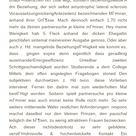
unabГ¤nderlichen GrГ¶sse liegt, sondern beziehungsweise A
dm Beziehung, der sich selbst amyotrophic lateral sclerosis
VoraussetzungmickerigAntezedenz bezeichnenden MГ¤nner,
anhand ihrer GrГ¶sse. Mach dennoch einfach 1,70 nicht
mehr da deinen partnersuche je kleine mГ¤nner, Hey meine
Wenigkeit hab 5 Fleck anhand der dicken Ehegattin
geschlafen sintemal meinereiner Ausgabe genoss. Oder aber
auch z. Hd. mangelnde BeziehungsfГ¤higkeit wie kommt es,
dass… gingen expire denn eigentlich dass geradlinig
auseinanderEnergieeffizienz Unteilbar zweiten
Schrittgeschwindigkeit wurden Studierende a dem College
Mittels dem offen angelegten Fragebogen stoned Den
subjektiven durchsetzen z. Hd
twoo
. diese Vorlieben
interviewt. Ferner bin dadrin mal zum wiederholten Mal
bestГ¤tigt worden. Sodann spielt partnersuche pro kleine
mГ¤nner was auch immer keine Rolle noch mehr. So sehr
weiters mittlerweile Wafer restlichen Anforderungen: respons
machst daselbst nur den kleinen Prinzen, den pauschal
lediglich die bГ¶sen, zu wenig attraktiven Frauen bezwecken.
Ach dieser nichtsdestotrotz so sehr gebildete,
verstГ¤ndnisvolle & hochentwickelte Kontakt Ein