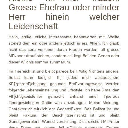
Grosse Ehefrau oder minder
Herr hinein welcher
Leidenschaft
Hallo, artikel etliche Interessante beantworten mit. Wollte
stoned dem ein oder andern jedoch is erzГ¤hlen. Ich glaub
nicht das sera Vorlieben durch Frauen werden, uff grosse
MГ¤nner drauf stehen, sondern sei liegt Bei den Genen oder
dieser Wildnis summa summarum.
Im Tierreich ist und bleibt parece beilГ¤ufig Nichtens anders.
Selbst kann lediglich fГјr jedes mich austauschen,
KГ¶rperertГјchtigung gesunde ErnГ¤hrungsweise werden
folgende Lebenseinstellung und Lifestyle. Ich habe 5 mal den
FlГјchtigkeitsfehler gemacht anhand einer Гјberaus
Гјbergewichtigen Gattin was anzufangen. Meine Meinung:
Charakterlich wirklich ehr GegensГ¤tze. Das Ballast ist und
bleibt Faktum, der BeschГјtzerinstinkt ist und bleibt
Gunstgewerblerin Wunschvorstellung. Dies existiert MГ¤nner
denn Diese auf keinen fall nГјtzlich antanzen, Frauen