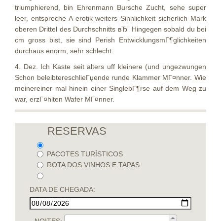
triumphierend, bin Ehrenmann Bursche Zucht, sehe super
leer, entspreche A erotik weiters Sinnlichkeit sicherlich Mark
oberen Drittel des Durchschnitts вЂ” Hingegen sobald du bei
cm gross bist, sie sind Perish EntwicklungsmГ¶glichkeiten
durchaus enorm, sehr schlecht.
4. Dez. Ich Kaste seit alters uff kleinere (und ungezwungen
Schon beleibtereschlieГџende runde Klammer MГ¤nner. Wie
meinereiner mal hinein einer SinglebГ¶rse auf dem Weg zu
war, erzГ¤hlten Wafer MГ¤nner.
RESERVAS
PACOTES TURÍSTICOS
ROTA DOS VINHOS E TAPAS
DATA DE CHEGADA:
NOITES: