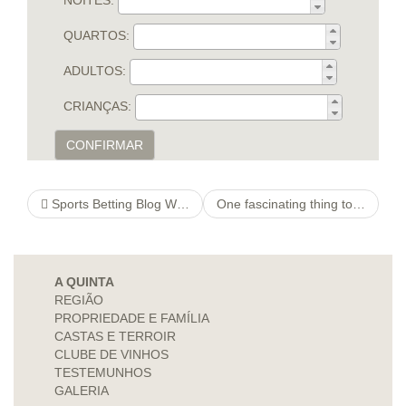
QUARTOS:
ADULTOS:
CRIANÇAS:
CONFIRMAR
Sports Betting Blog With Odds Comparison
One fascinating thing to note is the fact that at the least two of the scammers made use of emails originating from domains which have no homepage
A QUINTA
REGIÃO
PROPRIEDADE E FAMÍLIA
CASTAS E TERROIR
CLUBE DE VINHOS
TESTEMUNHOS
GALERIA