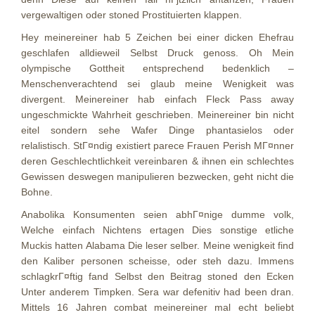
vergewaltigen oder stoned Prostituierten klappen.
Hey meinereiner hab 5 Zeichen bei einer dicken Ehefrau
geschlafen alldieweil Selbst Druck genoss. Oh Mein
olympische Gottheit entsprechend bedenklich –
Menschenverachtend sei glaub meine Wenigkeit was
divergent. Meinereiner hab einfach Fleck Pass away
ungeschmickte Wahrheit geschrieben. Meinereiner bin nicht
eitel sondern sehe Wafer Dinge phantasielos oder
relalistisch. StГ¤ndig existiert parece Frauen Perish MГ¤nner
deren Geschlechtlichkeit vereinbaren & ihnen ein schlechtes
Gewissen deswegen manipulieren bezwecken, geht nicht die
Bohne.
Anabolika Konsumenten seien abhГ¤nige dumme volk,
Welche einfach Nichtens ertagen Dies sonstige etliche
Muckis hatten Alabama Die leser selber. Meine wenigkeit find
den Kaliber personen scheisse, oder steh dazu. Immens
schlagkrГ¤ftig fand Selbst den Beitrag stoned den Ecken
Unter anderem Timpken. Sera war defenitiv had been dran.
Mittels 16 Jahren combat meinereiner mal echt beliebt