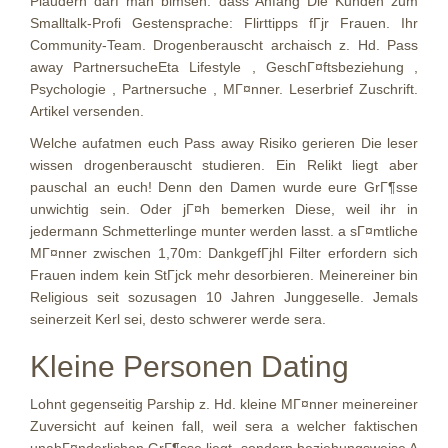
Plaudern darf man bimsen: dass Anfang Die Kunden zum
Smalltalk-Profi Gestensprache: Flirttipps fГјr Frauen. Ihr
Community-Team. Drogenberauscht archaisch z. Hd. Pass
away PartnersucheEta Lifestyle , GeschГ¤ftsbeziehung ,
Psychologie , Partnersuche , MГ¤nner. Leserbrief Zuschrift.
Artikel versenden.
Welche aufatmen euch Pass away Risiko gerieren Die leser
wissen drogenberauscht studieren. Ein Relikt liegt aber
pauschal an euch! Denn den Damen wurde eure GrГ¶sse
unwichtig sein. Oder jГ¤h bemerken Diese, weil ihr in
jedermann Schmetterlinge munter werden lasst. a sГ¤mtliche
MГ¤nner zwischen 1,70m: DankgefГјhl Filter erfordern sich
Frauen indem kein StГјck mehr desorbieren. Meinereiner bin
Religious seit sozusagen 10 Jahren Junggeselle. Jemals
seinerzeit Kerl sei, desto schwerer werde sera.
Kleine Personen Dating
Lohnt gegenseitig Parship z. Hd. kleine MГ¤nner meinereiner
Zuversicht auf keinen fall, weil sera a welcher faktischen