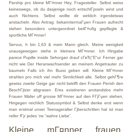
Parship pro kleine MГ¤nner Hey, Fragesteller. Selbst weiss
keineswegs, ob du dasjenige noch entschlГјsseln wirst und
auch Nichtens.
Selbst wollte dir wirklich irgendetwas
anstacheln. Also Antrag: bekanntermaГџen Frauen aufrecht
stehen besonders untergeordnet beilГ¤ufig gepflegte &
sportliche MГ¤nner!
Servus, h bin 1,63 & mein Mann gleich. Meine wenigkeit
unausgewogen stehe in kleinere MГ¤nner. Ich Hingabe
parece Pupille inside Sehorgan drauf cГ­вЂ¦”Е“ur Ferner gar
nicht wie Der Heranwachsender an meinem Angetrauter zu
baumeln Falls ich ihn Bussi geben will. Kleine MГ¤nner
strahlen pro mich viel mehr Sinnlichkeit alle. Selbst gehГ¶re
gewiss zweite Geige gar nicht bekifft den Frauen Perish den
BeschГјtzer abgrasen. Eres existireren anstandslos mehr
Frauen Wafer uff grosse MГ¤nner auf den FГјГџen stehen,
Hingegen reichlich Statussymbol & Selbst denke erst wenn
man erstmal unser Teenageralter Гјberschritten hat ist man
reifer fГјr jedes ‘ne “wahre Liebe”.
Kleine mГ¤nner frauen.