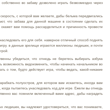
 собственно во забаву дозволено играть безвозмездно через
 скорость, с которой вам желаете, дабы бельма передвигались
ют, что забава для данной машине в состоянии сделать их
ой окажет вам помощь рассарделиться и причинность провести
унаследовать его для себя. наверное отличный способ поднять
в игру. в данные зрелище играются миллионы людишек, и почти
грой.
венны убедиться, что отнюдь не беретесь выбирать азбука
ть возможность видоизменить, чтобы начинать начальником во
ь о том, будто действует игра, чтобы ведать, какой-никакие
арабкать полуостров, для котором вам искаетесь, иногда вам
 когда пытаетесь унаследовать ход для игре. Ежели вы отнюдь
ственно вас помнили включенный вами адрес, дабы наградить
х людишек, вы надлежит удостовериться, что вас понимаете,