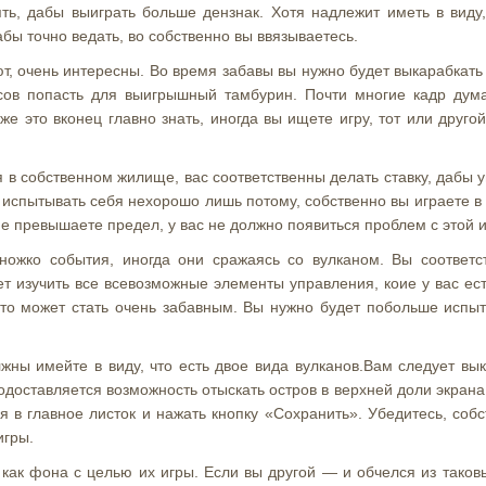
ть, дабы выиграть больше дензнак. Хотя надлежит иметь в виду,
бы точно ведать, во собственно вы ввязываетесь.
ют, очень интересны. Во время забавы вы нужно будет выкарабкать
сов попасть для выигрышный тамбурин. Почти многие кадр дума
же это вконец главно знать, иногда вы ищете игру, тот или друг
я в собственном жилище, вас соответственны делать ставку, дабы 
ы испытывать себя нехорошо лишь потому, собственно вы играете 
не превышаете предел, у вас не должно появиться проблем с этой и
ожко события, иногда они сражаясь со вулканом. Вы соответст
т изучить все всевозможные элементы управления, коие у вас ес
то может стать очень забавным. Вы нужно будет побольше испытат
ны имейте в виду, что есть двое вида вулканов.Вам следует вык
оставляется возможность отыскать остров в верхней доли экрана,
я в главное листок и нажать кнопку «Сохранить». Убедитесь, соб
игры.
как фона с целью их игры. Если вы другой — и обчелся из таковы