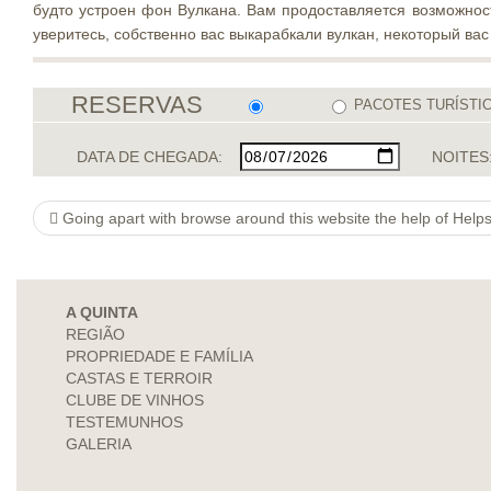
будто устроен фон Вулкана. Вам продоставляется возможност
уверитесь, собственно вас выкарабкали вулкан, некоторый вас
RESERVAS
PACOTES TURÍSTI
DATA DE CHEGADA:
NOITES
Going apart with browse around this website the help of Help
A QUINTA
REGIÃO
PROPRIEDADE E FAMÍLIA
CASTAS E TERROIR
CLUBE DE VINHOS
TESTEMUNHOS
GALERIA