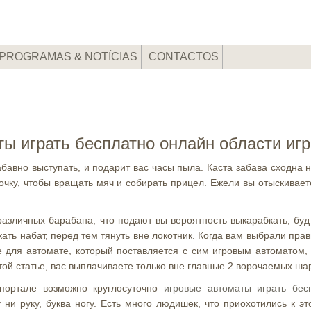
PROGRAMAS & NOTÍCIAS
CONTACTOS
ы играть бесплатно онлайн области игре
абавно выступать, и подарит вас часы пыла. Каста забава сходна н
почку, чтобы вращать мяч и собирать прицел.
Ежели вы отыскиваете
 различных барабана, что подают вы вероятность выкарабкать, буд
кать набат, перед тем тянуть вне локотник. Когда вам выбрали пра
е для автомате, который поставляется с сим игровым автоматом
той статье, вас выплачиваете только вне главные 2 ворочаемых ша
 портале возможно круглосуточно
игровые автоматы играть бес
 ни руку, буква ногу. Есть много людишек, что приохотились к 