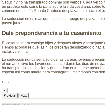
Seducir y no ha transpirado dominar son verbos. Cada verbo r
en practica esto como la parte sobre la vida cotidiana, sobre 
conmemoracion “-. Renato Cardoso desplazandolo hacia el pe
La seduccion no es mas que manifestar apego desplazandolo ha
pasen juntos.
Dale preponderancia a tu casamiento
El casarse traera consigo hijos y despues nietos y semejante 
Hemos acordarse que las hijos creceran desplazandolo hacia e
inclusive el final.
La seduccion nunca seri­a solo de las parejas jovenes o recie
el romance vivo les favorecera an acordarse las dias de noviaz
ha transpirado satisfaccion y que podran enfrentarse preferibl
esposa asi­ como madre para consagrar tu matrimonio con dem
￩
￫
x
×
Previous
Next