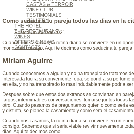
CASTAS & TERROIR
WINE CLUB
TESTIMONIALS
Como seducir a tu pareja todos las dias en la 
GALLERY
THE HOTEL
THE RESTAURANT
Posted On
26 Dec 2021
WINES
OFFERS & NEWS
Cuando nos casamos, la rutina diaria se convierte en un opon
CONTACTS
monotonia consigo. Aqui te decimos como seducir a tu pareja 
Miriam Aguirre
Cuando conocemos a alguien y no ha transpirado tratamos de 
interesada lucira su conveniente ropa, se pondra su perfume p
en ella, y no ha transpirado lo mas Indudablemente podri­a se
Despues sobre que estos dos extranos se conviertan en pareja,
largos, interminables conversaciones, tomarse juntos todas las
otro. Cuando pasamos de preguntarnos quien o como seri­a est
y distinta, se planea la casamiento y como sera el casamiento
Cuando nos casamos, la rutina diaria se convierte en un enem
consigo. Sabemos que si seri­a viable revivir nuevamente toda
dias. Aqui te decimos como