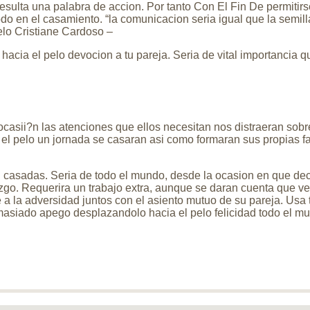
esulta una palabra de accion. Por tanto Con El Fin De permitir
todo en el casamiento. “la comunicacion seri­a igual que la semi
lo Cristiane Cardoso –
cia el pelo devocion a tu pareja. Seri­a de vital importancia q
ocasii?n las atenciones que ellos necesitan nos distraeran sob
l pelo un jornada se casaran asi­ como formaran sus propias f
n casadas. Seri­a de todo el mundo, desde la ocasion en que dec
go. Requerira un trabajo extra, aunque se daran cuenta que vela
e a la adversidad juntos con el asiento mutuo de su pareja. Usa
asiado apego desplazandolo hacia el pelo felicidad todo el mu