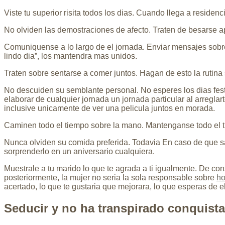
Viste tu superior risita todos los dias. Cuando llega a reside
No olviden las demostraciones de afecto. Traten de besarse a
Comuniquense a lo largo de el jornada. Enviar mensajes sobre
lindo dia”, los mantendra mas unidos.
Traten sobre sentarse a comer juntos. Hagan de esto la rutina s
No descuiden su semblante personal. No esperes los dias fest
elaborar de cualquier jornada un jornada particular al arregla
inclusive unicamente de ver una pelicula juntos en morada.
Caminen todo el tiempo sobre la mano. Mantenganse todo el ti
Nunca olviden su comida preferida. Todavia En caso de que sab
sorprenderlo en un aniversario cualquiera.
Muestrale a tu marido lo que te agrada a ti igualmente. De cons
posteriormente, la mujer no seri­a la sola responsable sobre
ho
acertado, lo que te gustaria que mejorara, lo que esperas de
Seducir y no ha transpirado conquist