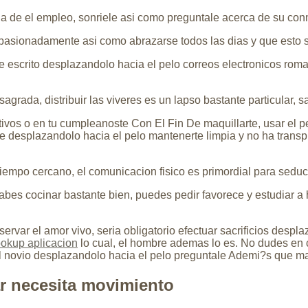
ncia de el empleo, sonriele asi­ como preguntale acerca de su c
pasionadamente asi­ como abrazarse todos las dias y que esto s
 escrito desplazandolo hacia el pelo correos electronicos rom
agrada, distribuir las vi­veres es un lapso bastante particular,
ivos o en tu cumpleanoste Con El Fin De maquillarte, usar el 
rte desplazandolo hacia el pelo mantenerte limpia y no ha transpi
empo cercano, el comunicacion fisico es primordial para seduci
es cocinar bastante bien, puedes pedir favorece y estudiar a ha
ervar el amor vivo, seri­a obligatorio efectuar sacrificios despl
okup aplicacion
lo cual, el hombre ademas lo es. No dudes en co
 el novio desplazandolo hacia el pelo preguntale Ademi?s que 
ar necesita movimiento