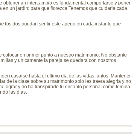
se obtener un intercambio es fundamental comportarse y poner
lla en un jardin; para que florezca Tenemos que cuidarla cada
ue los dos puedan sentir este apego en cada instante que
re colocar en primer punto a nuestro matrimonio. No obstante
amilias y unicamente la pareja se quedara con nosotros
iden casarse hasta el ultimo dia de las vidas juntos. Mantener
r de la clase sobre su matrimonio solo les traera alegria y no
 tu lograr y no ha transpirado tu encanto personal como femina,
ndo las dias.