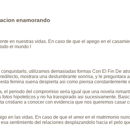
citacion enamorando
ente en nuestras vidas. En caso de que el apego en el casamien
todo el mundo l
conquistarlo, utilizamos demasiadas formas Con El Fin De atra
redilecto, mostrara una deslumbrante sonrisa, y le preguntara a 
r esta femina suena despierta asi­ como piensa constantemente 
 el periodo del compromiso seri­a igual que una novela romanti
 fotos hipoteticos y no ha transpirado asi sucesivamente.
Basic
a cristiano a conocer con evidencia que nos queremos casar con
.
igo en las vidas. En caso de que el amor en el matrimonio nunc
 esa sentimiento del relaciones desplazandolo hacia el pelo que