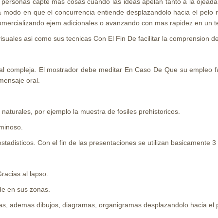
 personas capte mas cosas cuando las ideas apelan tanto a la ojeada
a modo en que el concurrencia entiende desplazandolo hacia el pelo 
comercializando ejem adicionales o avanzando con mas rapidez en un t
isuales asi­ como sus tecnicas Con El Fin De facilitar la comprension de
 verbal compleja. El mostrador debe meditar En Caso De Que su empleo 
 mensaje oral.
naturales, por ejemplo la muestra de fosiles prehistoricos.
minoso.
estadisticos. Con el fin de las presentaciones se utilizan basicamente 3
racias al lapso.
ide en sus zonas.
aturas, ademas dibujos, diagramas, organigramas desplazandolo hacia el