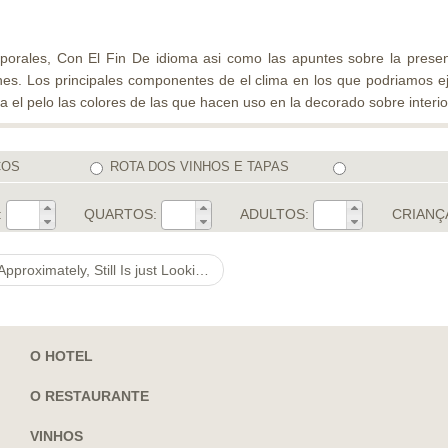
rporales, Con El Fin De idioma asi­ como las apuntes sobre la pre
es. Los principales componentes de el clima en los que podri­amos ej
a el pelo las colores de las que hacen uso en la decorado sobre interio
COS
ROTA DOS VINHOS E TAPAS
:
QUARTOS:
ADULTOS:
CRIANÇ
ximately, Still Is just Looking at
O HOTEL
O RESTAURANTE
VINHOS