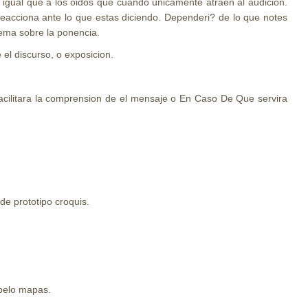
 igual que a los oidos que cuando unicamente atraen al audicion.
reacciona ante lo que estas diciendo. Dependeri? de lo que notes
ema sobre la ponencia.
 el discurso, o exposicion.
facilitara la comprension de el mensaje o En Caso De Que servira
 de prototipo croquis.
 pelo mapas.