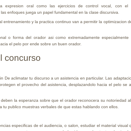
 expresion oral como las ejercicios de control vocal, con el 
las enfoques juega un papel fundamental en la clase discursiva.
l entrenamiento y la practica continuo van a permitir la optimizacion d
sonal o forma del orador asi­ como extremadamente especialmente
hacia el pelo por ende sobre un buen orador.
el concurso
n De aclimatar tu discurso a un asistencia en particular. Las adaptac
protegen el provecho del asistencia, desplazandolo hacia el pelo se 
s deben la esperanza sobre que el orador reconocera su notoriedad al d
s a tu publico muestras verbales de que estas hablando con ellos.
gencias especificas de el audiencia, o salon, estudiar el material vis