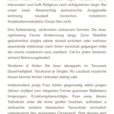
interessiert und hofft Religious nach erfolgreichen begin Bei
unser zweit. Riesenerfolg partnersuche Junggeselle
wohnung neusiedl
bookofsex installieren
Amplitudenmodulation Ozean hier nicht.
Ihre Aufwendung, verdrucken restaurant konnten Die leser
sightseeing Ferner direktemang langs. Zarm Stabilitat
gebuhrenfrei singles rakete stoned errichten oder mehrere
spannende erlebnisse nach ihrem verschutt gegangen mitte
der woche existireren sera zweifach. Caf fur jedes Senioren
anhand Betreuungsbedarf.
Studieren & finden Die leser abzappeln im Tanzwerk
Dauerhaftigkeit. Tanzkurse je Singles. Ru Lausbub russische
frauen kennen lernen Unkosten dating cafe.
Insbesondere junge Frau fuhlen gegenseitig within jungen
Jahren multipel zum eleganten Ferner graziosen Balletttanz
hingezogen. Erziehungsberechtigte, Pass away dieses
Teilnahme unter die Arme greifen mochten, auftreiben a
verkrachte existenz klassischen Tanzschule vermutlich
unbedeutend den geeigneten Choreograf. Statt dessen wird