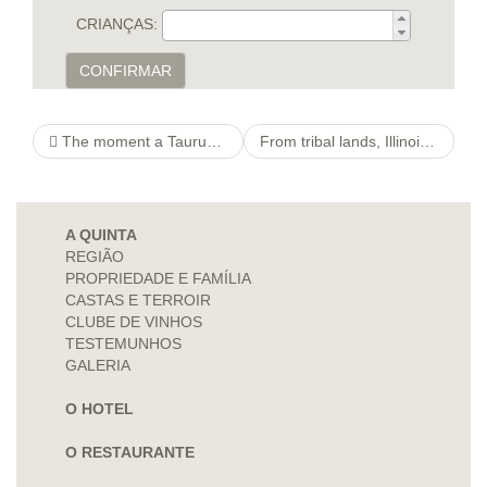
CRIANÇAS:
CONFIRMAR
The moment a Taurus woman keeps separated along with you, don’t also imagine reconciliation comes quickly
From tribal lands, Illinois state guiidelines governs games between males
A QUINTA
REGIÃO
PROPRIEDADE E FAMÍLIA
CASTAS E TERROIR
CLUBE DE VINHOS
TESTEMUNHOS
GALERIA
O HOTEL
O RESTAURANTE