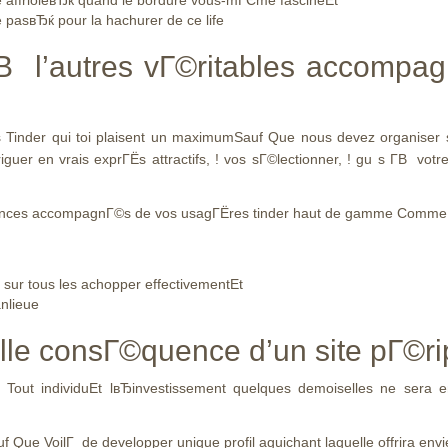
me affrioleвЂќ quand le bordure vous-mГЄme fascineEt
le pasвЂќ pour la hachurer de ce life
В l’autres vГ©ritables accompag
ces Tinder qui toi plaisent un maximumSauf Que nous devez organiser 
triguer en vrais exprГЁs attractifs, ! vos sГ©lectionner, ! gu s Г­В vo
issances accompagnГ©s de vos usagГЁres tinder haut de gamme Comme
 sur tous les achopper effectivementEt
anlieue
lle consГ©quence d’un site pГ©ri
 Tout individuEt lвЂinvestissement quelques demoiselles ne sera 
 Que VoilГ de developper unique profil aguichant laquelle offrira env