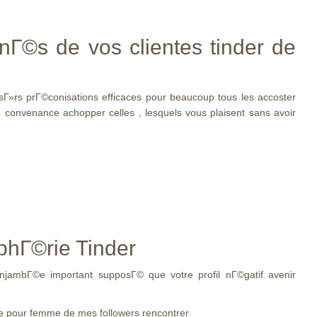
nГ©s de vos clientes tinder de
sГ»rs prГ©conisations efficaces pour beaucoup tous les accoster
tre convenance achopper celles , lesquels vous plaisent sans avoir
phГ©rie Tinder
enjambГ©e important supposГ© que votre profil nГ©gatif avenir
ie pour femme de mes followers rencontrer