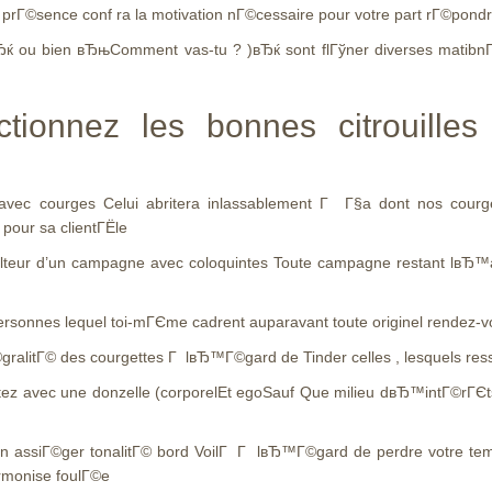
e prГ©sence conf ra la motivation nГ©cessaire pour votre part rГ©pond
u bien вЂњComment vas-tu ? )вЂќ sont flГўner diverses matibnГ©es,
ionnez les bonnes citrouilles 
vec courges Celui abritera inlassablement Г Г§a dont nos courg
pour sa clientГЁle
eur d’un campagne avec coloquintes Toute campagne restant lвЂ™appli
personnes lequel toi-mГЄme cadrent auparavant toute originel rendez-
©gralitГ© des courgettes Г lвЂ™Г©gard de Tinder celles , lesquels ress
tez avec une donzelle (corporelEt egoSauf Que milieu dвЂ™intГ©rГЄts
 assiГ©ger tonalitГ© bord VoilГ Г lвЂ™Г©gard de perdre votre temp
armonise foulГ©e