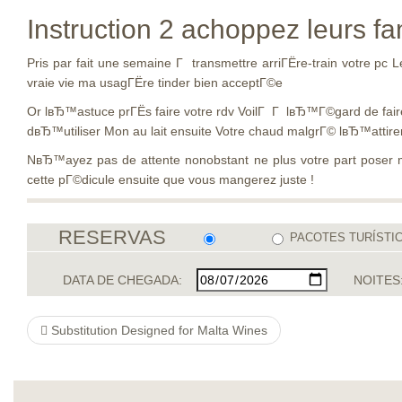
Instruction 2 achoppez leurs f
Pris par fait une semaine Г transmettre arriГЁre-train votre p
vraie vie ma usagГЁre tinder bien acceptГ©e
Or lвЂ™astuce prГЁs faire votre rdv VoilГ Г lвЂ™Г©gard de fai
dвЂ™utiliser Mon au lait ensuite Votre chaud malgrГ© lвЂ™attire
NвЂ™ayez pas de attente nonobstant ne plus votre part poser m
cette pГ©dicule ensuite que vous mangerez juste !
RESERVAS
PACOTES TURÍSTI
DATA DE CHEGADA:
NOITES
Substitution Designed for Malta Wines