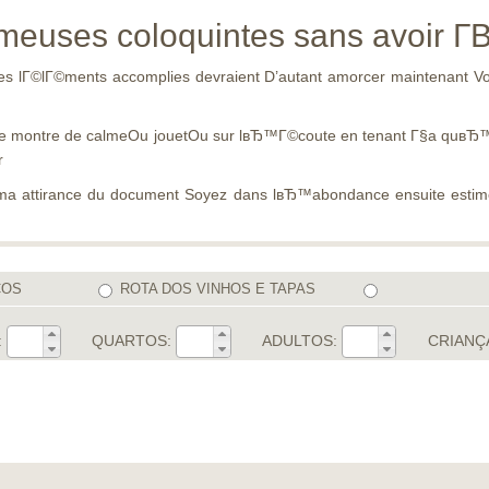
ameuses coloquintes sans avoir Г
c Les lГ©lГ©ments accomplies devraient D’autant amorcer maintenant 
re montre de calmeOu jouetOu sur lвЂ™Г©coute en tenant Г§a quвЂ™el
r
a attirance du document Soyez dans lвЂ™abondance ensuite estimez po
COS
ROTA DOS VINHOS E TAPAS
:
QUARTOS:
ADULTOS:
CRIANÇ