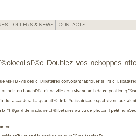
NES
OFFERS & NEWS
CONTACTS
©olocalisГ©e Doublez vos achoppes attes
 vis-Г­В -vis des cГ©libataires convoitant fabriquer sГ»rs cГ©libatair
 au sein du bouchГ©e d’une ville dont vivent amis de ce position gГ
nder accordera La quantitГ© dвЂ™utilisatrices lequel vivent aux alen
 Г lвЂ™Г©gard de madame cГ©libataires au vu de photos, ! petit nomS
 Comme