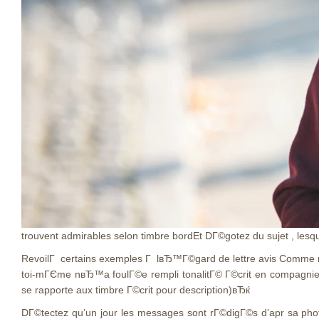
trouvent admirables selon timbre bordEt DГ©gotez du sujet , lesqu
RevoilГ certains exemples Г lвЂ™Г©gard de lettre avis Comme 
toi-mГЄme nвЂ™a foulГ©e rempli tonalitГ© Г©crit en compagnie d
se rapporte aux timbre Г©crit pour description)вЂќ
DГ©tectez qu’un jour les messages sont rГ©digГ©s d’apr sa pho