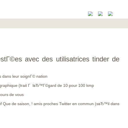
tГ©es avec des utilisatrices tinder de
es dans leur soignГ© nation
©ographique (trait Г lвЂ™Г©gard de 10 pour 100 kmp
tours de vous
auf Que de saison, ! amis proches Twitter en commun (sвЂ™il dans