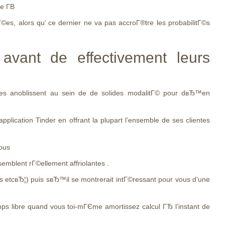
re Г­В
 alors qu’ ce dernier ne va pas accroГ®tre les probabilitГ©s
avant de effectivement leurs
es anoblissent au sein de de solides modalitГ© pour dвЂ™en
cation Tinder en offrant la plupart l’ensemble de ses clientes
vous
emblent rГ©ellement affriolantes .
 etcвЂ¦) puis sвЂ™il se montrerait intГ©ressant pour vous d’une
s libre quand vous toi-mГЄme amortissez calcul ГЂ l’instant de