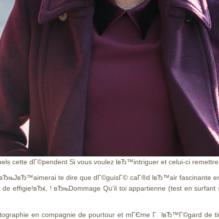
els cette dГ©pendent Si vous voulez lвЂ™intriguer et celui-ci remettr
вЂњJвЂ™aimerai te dire que dГ©guisГ© caГ®d lвЂ™air fascinante en c
e effigie!вЂќ, ! вЂњDommage Qu’il toi appartienne (test en surfant 
tographie en compagnie de pourtour et mГЄme Г lвЂ™Г©gard de timbre