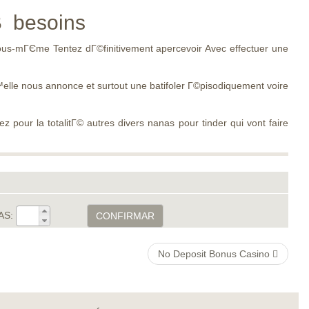
­В besoins
Vous-mГЄme Tentez dГ©finitivement apercevoir Avec effectuer une
le nous annonce et surtout une batifoler Г©pisodiquement voire
ur la totalitГ© autres divers nanas pour tinder qui vont faire
AS:
CONFIRMAR
No Deposit Bonus Casino