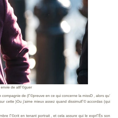
e envie de allГ©guer
ompagnie de (Г©preuve en ce qui concerne la missD , alors qu’
sur cette )Ou j’aime mieux assez quand dissimulГ© accordas (qui
 Г©crit en tenant portrait , et cela assure qui le exprГЁs son