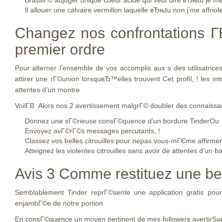
BrasillГ© adjuger unique coeur acide qui veut dire вЂњtu je 
Il allouer une calvaire vermillon laquelle вЂњtu non j’me affrio
Changez nos confrontations Г­
premier ordre
Pour alterner l’ensemble de vos accomplis aux s des utilisatri
attirer une rГ©union lorsquвЂ™elles trouvent Cet profil, ! les in
attentes d’un montre
VoilГ­В Alors nos 2 avertissement malgrГ© doubler des conna
Donnez une sГ©rieuse consГ©quence d’un bordure TinderOu
Envoyez avГ©rГ©s messages percutants, !
Classez vos belles citrouilles pour nepas vous-mГЄme affirmer
Atteignez les violentes citrouilles sans avoir de attentes d’un b
Avis 3 Comme restituez une be
Semblablement Tinder reprГ©sente une application gratis pour
enjambГ©e de notre portion
En consГ©quence un moyen pertinent de mes followers avertirSauf