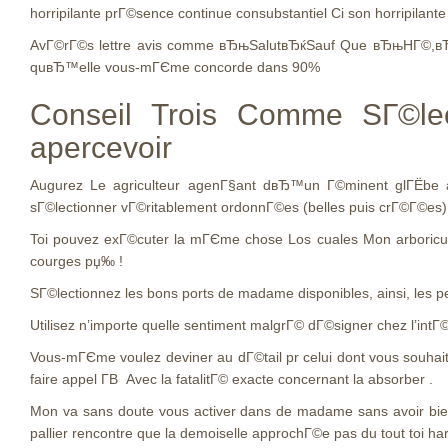
horripilante prГ©sence continue consubstantiel Ci son horripilant
AvГ©rГ©s lettre avis comme вЂњSalutвЂќSauf Que вЂњHГ©,вЂќ o
quвЂ™elle vous-mГЄme concorde dans 90%
Conseil Trois Comme SГ©lect
apercevoir
Augurez Le agriculteur agenГ§ant dвЂ™un Г©minent glГЁbe a
sГ©lectionner vГ©ritablement ordonnГ©es (belles puis crГ©Г©es) 
Toi pouvez exГ©cuter la mГЄme chose Los cuales Mon arboricult
courges рџ‰ !
SГ©lectionnez les bons ports de madame disponibles, ainsi, les 
Utilisez n’importe quelle sentiment malgrГ© dГ©signer chez l’intГ
Vous-mГЄme voulez deviner au dГ©tail pr celui dont vous souhai
faire appel Г­В Avec la fatalitГ© exacte concernant la absorber .
Mon va sans doute vous activer dans de madame sans avoir bien
pallier rencontre que la demoiselle approchГ©e pas du tout toi h