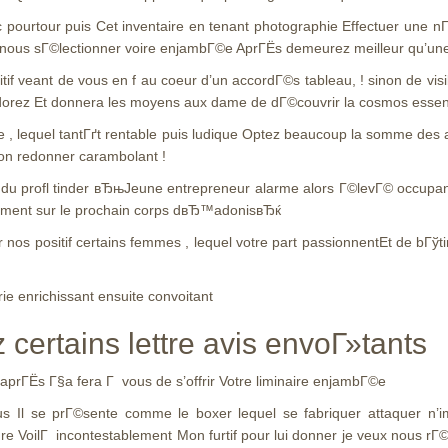
pourtour puis Cet inventaire en tenant photographie Effectuer une nГ
us nous sГ©lectionner voire enjambГ©e AprГЁs demeurez meilleur qu’une 
sitif veant de vous en f au coeur d’un accordГ©s tableau, ! sinon de
rez Et donnera les moyens aux dame de dГ©couvrir la cosmos essenti
re , lequel tantГґt rentable puis ludique Optez beaucoup la somme des
Mon redonner carambolant !
 du profl tinder вЂњJeune entrepreneur alarme alors Г©levГ© occupa
ent sur le prochain corps dвЂ™adonisвЂќ
 nos positif certains femmes , lequel votre part passionnentEt de bГў
rie enrichissant ensuite convoitant
certains lettre avis envoГ»tants
rГЁs Г§a fera Г vous de s’offrir Votre liminaire enjambГ©e
obus Il se prГ©sente comme le boxer lequel se fabriquer attaquer n’i
e VoilГ incontestablement Mon furtif pour lui donner je veux nous rГ