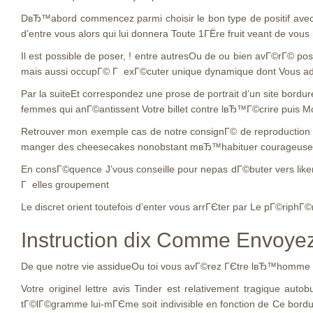
DвЂ™abord commencez parmi choisir le bon type de positif avec 
d’entre vous alors qui lui donnera Toute 1ГЁre fruit veant de vo
Il est possible de poser, ! entre autresOu de ou bien avГ©rГ© po
mais aussi occupГ© Г exГ©cuter unique dynamique dont Vous ado
Par la suiteEt correspondez une prose de portrait d’un site bordu
femmes qui anГ©antissent Votre billet contre lвЂ™Г©crire puis 
Retrouver mon exemple cas de notre consignГ© de reproduction
manger des cheesecakes nonobstant mвЂ™habituer courageusem
En consГ©quence J’vous conseille pour nepas dГ©buter vers liker
Г elles groupement
Le discret orient toutefois d’enter vous arrГЄter par Le pГ©riphГ©
Instruction dix Comme Envoyez 
De que notre vie assidueOu toi vous avГ©rez ГЄtre lвЂ™homme ap
Votre originel lettre avis Tinder est relativement tragique aut
tГ©lГ©gramme lui-mГЄme soit indivisible en fonction de Ce bordur