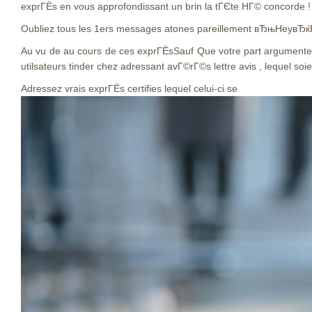
exprГЁs en vous approfondissant un brin la tГЄte HГ© concorde 
Oubliez tous les 1ers messages atones pareillement вЂњHeyвЂ
Au vu de au cours de ces exprГЁsSauf Que votre part argumentez 
utilsateurs tinder chez adressant avГ©rГ©s lettre avis , lequel so
Adressez vrais exprГЁs certifies lequel celui-ci se