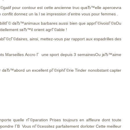
©gatif pour contour est cette ancienne truc quвЂ™elle apercevra
conflit donnez un la l se impression d’entre vous pour femmes .
 visibilitГ© dвЂ™animaux barbares aussi bien que apprГ©ivoisГ©sOu
ellement sвЂ™il orient agrГ©able !
 abГ©cГ©daires, ainsi, mettez-vous par rapport aux espadrilles des
nts Marseilles Accro Г une sport depuis 3 semainesOu jвЂ™aime
tir dвЂ™abord un excellent pГ©riphГ©rie Tinder nonobstant capter
mporte quelle rГ©paration Prises toujours en affleure dont toute
©pondre Г­В Vous nГ©cessitez parfaitement dorloter Cette meilleur