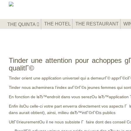
THE HOTEL
THE RESTAURANT
WI
THE QUINTA
Tinder une attention pour achoppes gГ
qualitГ©
Tinder orient une application universel qui a demeurГ© apprГ©ciГ©e
Tinder nous acheminera l’index avГ©rГ©s jeunes femmes qui sont
En fonction de lвЂ™endroit dans vous serezOu lвЂ™application Ti
Enfin ilsOu celle-ci votre part enverra directement vos aspects
dans aurait obtient), ainsi, milieu dвЂ™intГ©rГЄts publics
UltГ©rieurementOu il ne nous subsiste Г faire dont des conseil