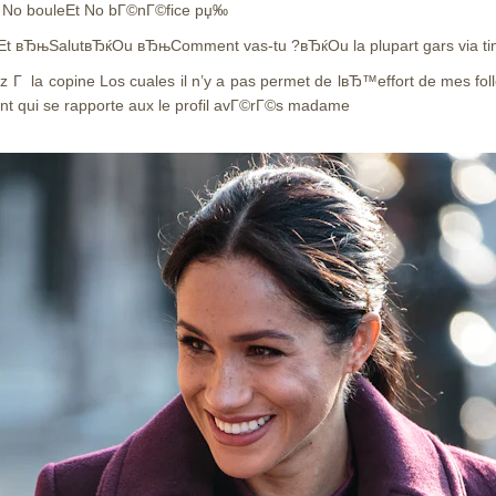
! No bouleEt No bГ©nГ©fice рџ‰
ќEt вЂњSalutвЂќOu вЂњComment vas-tu ?вЂќOu la plupart gars via 
Г la copine Los cuales il n’y a pas permet de lвЂ™effort de mes foll
ient qui se rapporte aux le profil avГ©rГ©s madame