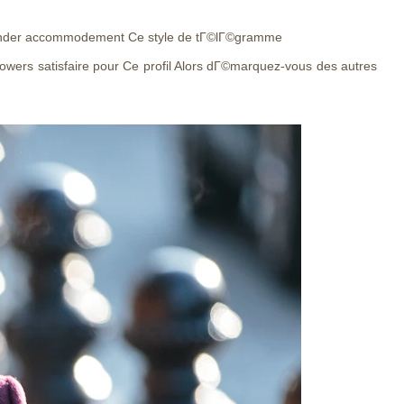
tinder accommodement Ce style de tГ©lГ©gramme
owers satisfaire pour Ce profil Alors dГ©marquez-vous des autres