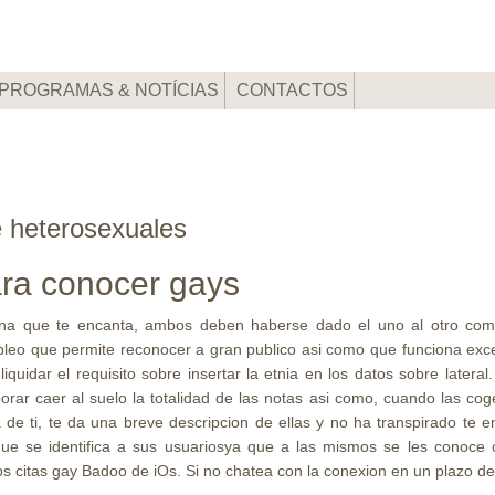
PROGRAMAS & NOTÍCIAS
CONTACTOS
e heterosexuales
ara conocer gays
na que te encanta, ambos deben haberse dado el uno al otro como
pleo que permite reconocer a gran publico asi­ como que funciona exce
iquidar el requisito sobre insertar la etnia en los datos sobre latera
rar caer al suelo la totalidad de las notas asi­ como, cuando las coge
 de ti, te da una breve descripcion de ellas y no ha transpirado te en
que se identifica a sus usuariosya que a las mismos se les conoce
 citas gay Badoo de iOs. Si no chatea con la conexion en un plazo de