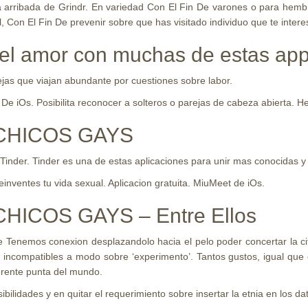
on la arribada de Grindr. En variedad Con El Fin De varones o para hem
l, Con El Fin De prevenir sobre que has visitado individuo que te inte
o el amor con muchas de estas ap
rejas que viajan abundante por cuestiones sobre labor.
e iOs. Posibilita reconocer a solteros o parejas de cabeza abierta. Het
CHICOS GAYS
 Tinder. Tinder es una de estas aplicaciones para unir mas conocidas y
inventes tu vida sexual. Aplicacion gratuita. MiuMeet de iOs.
ICOS GAYS – Entre Ellos
e Tenemos conexion desplazandolo hacia el pelo poder concertar la c
incompatibles a modo sobre ‘experimento’. Tantos gustos, igual que 
ferente punta del mundo.
bilidades y en quitar el requerimiento sobre insertar la etnia en los dat