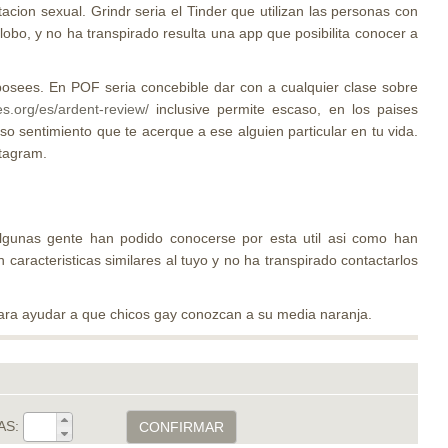
on sexual. Grindr seri­a el Tinder que utilizan las personas con
obo, y no ha transpirado resulta una app que posibilita conocer a
posees. En POF seri­a concebible dar con a cualquier clase sobre
s.org/es/ardent-review/
inclusive permite escaso, en los paises
so sentimiento que te acerque a ese alguien particular en tu vida.
stagram.
gunas gente han podido conocerse por esta util asi­ como han
n caracteristicas similares al tuyo y no ha transpirado contactarlos
para ayudar a que chicos gay conozcan a su media naranja.
AS:
CONFIRMAR