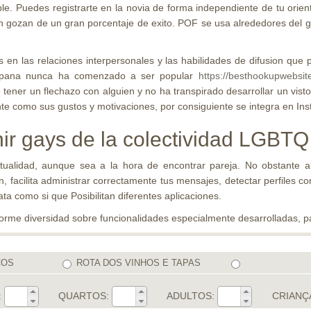
Puedes registrarte en la novia de forma independiente de tu orientaci
n gozan de un gran porcentaje de exito. POF se usa alrededores del gl
en las relaciones interpersonales y las habilidades de difusion que 
Espana nunca ha comenzado a ser popular
https://besthookupwebsite
ener un flechazo con alguien y no ha transpirado desarrollar un visto
e como sus gustos y motivaciones, por consiguiente se integra en In
ir gays de la colectividad LGBTQ
ualidad, aunque sea a la hora de encontrar pareja. No obstante al
, facilita administrar correctamente tus mensajes, detectar perfiles co
ata como si que Posibilitan diferentes aplicaciones.
norme diversidad sobre funcionalidades especialmente desarrolladas, 
COS
ROTA DOS VINHOS E TAPAS
:
QUARTOS:
ADULTOS:
CRIANÇ