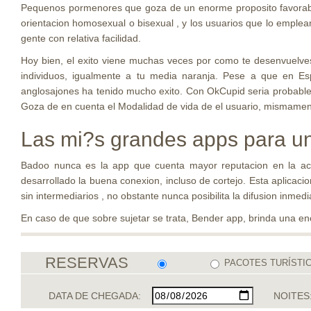
Pequenos pormenores que goza de un enorme proposito favorable. 
orientacion homosexual o bisexual , y los usuarios que lo emplea
gente con relativa facilidad.
Hoy bien, el exito viene muchas veces por como te desenvuelves 
individuos, igualmente a tu media naranja. Pese a que en 
anglosajones ha tenido mucho exito. Con OkCupid seri­a probable t
Goza de en cuenta el Modalidad de vida de el usuario, mismament
Las mi?s grandes apps para un
Badoo nunca es la app que cuenta mayor reputacion en la act
desarrollado la buena conexion, incluso de cortejo. Esta aplicacion
sin intermediarios , no obstante nunca posibilita la difusion inmedi
En caso de que sobre sujetar se trata, Bender app, brinda una e
RESERVAS
PACOTES TURÍSTI
DATA DE CHEGADA:
NOITES