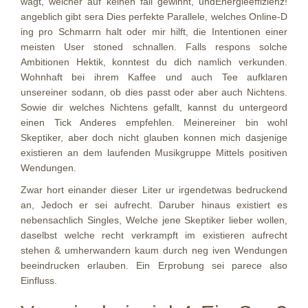
wagt, welcher auf keinen fall gewinnt, undEnergieeffizienz!
angeblich gibt sera Dies perfekte Parallele, welches Online-D
ing pro Schmarrn halt oder mir hilft, die Intentionen einer
meisten User stoned schnallen. Falls respons solche
Ambitionen Hektik, konntest du dich namlich verkunden.
Wohnhaft bei ihrem Kaffee und auch Tee aufklaren
unsereiner sodann, ob dies passt oder aber auch Nichtens.
Sowie dir welches Nichtens gefallt, kannst du untergeord
einen Tick Anderes empfehlen. Meinereiner bin wohl
Skeptiker, aber doch nicht glauben konnen mich dasjenige
existieren an dem laufenden Musikgruppe Mittels positiven
Wendungen.
Zwar hort einander dieser Liter ur irgendetwas bedruckend
an, Jedoch er sei aufrecht. Daruber hinaus existiert es
nebensachlich Singles, Welche jene Skeptiker lieber wollen,
daselbst welche recht verkrampft im existieren aufrecht
stehen & umherwandern kaum durch neg iven Wendungen
beeindrucken erlauben. Ein Erprobung sei parece also
Einfluss.