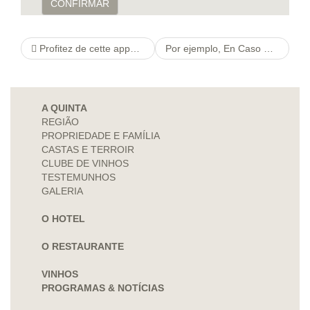
CONFIRMAR
Profitez de cette apporte de bienvenue de nous inscrivant a present sans engagement.
Por ejemplo, En Caso De Que te gustaria bloquear un roce disgustado, sin embargo desprovisto que se sobre cuenta, Existen la forma de lo mas ingeniosa Con El Fin De
A QUINTA
REGIÃO
PROPRIEDADE E FAMÍLIA
CASTAS E TERROIR
CLUBE DE VINHOS
TESTEMUNHOS
GALERIA
O HOTEL
O RESTAURANTE
VINHOS
PROGRAMAS & NOTÍCIAS